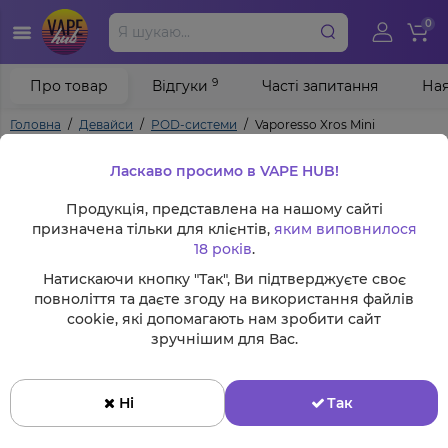
0
9
Про товар
Відгуки
Часті запитання
Ная
Головна
Девайси
POD-системи
Vaporesso Xros Mini
Ласкаво просимо в VAPE HUB!
Продукція, представлена на нашому сайті
призначена тільки для клієнтів,
яким виповнилося
18 років
.
Натискаючи кнопку "Так", Ви підтверджуєте своє
повноліття та даєте згоду на використання файлів
cookie, які допомагають нам зробити сайт
зручнішим для Вас.
Ні
Так