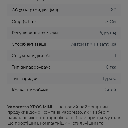
Об'єм картриджа (мл)
2.0
Опір (Ohm)
1.2 Ом
Регулювання затяжки
Відсутнє
Спосіб активації
Автоматична затяжка
Струм зарядки (А)
1
Тип випаровувача
Сітка
Тип зарядки
Type-C
Країна-виробник
Китай
Vaporesso XROS MI
NI
— це новий неймовірний
продукт відомої компанії Vaporesso, який зберіг
найкращі якості «старшої» версії, але при цьому став
ще простішим, компактнішим, стильнішим та