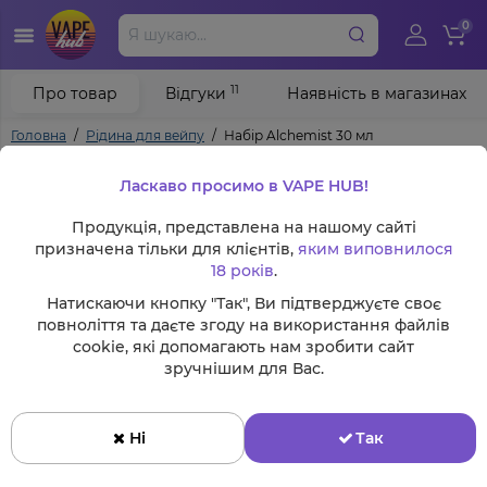
0
11
Про товар
Відгуки
Наявність в магазинах
Головна
Рідина для вейпу
Набір Alchemist 30 мл
Ласкаво просимо в VAPE HUB!
Продукція, представлена на нашому сайті
призначена тільки для клієнтів,
яким виповнилося
18 років
.
Натискаючи кнопку "Так", Ви підтверджуєте своє
повноліття та даєте згоду на використання файлів
cookie, які допомагають нам зробити сайт
зручнішим для Вас.
Ні
Так