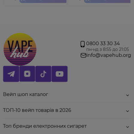
Інструкція для змішування набору:
- У велику баночку залити нікобустер (за бажанням
нікобустер можна не додавати зовсім) і після цього -
0800 33 30 34
гліцерин.
пн-нд з 8:55 до 21:05
- Збовтати все протягом 1-2 хвилин.
info@vapehub.org
- Дати готовій суміші настоятись 5 хв.
Вейп шоп каталог
ТОП-10 вейп товарів в 2026
Топ бренди електронних сигарет
Обов'язково збовтуйте баночку перед кожною