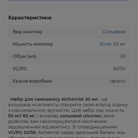
Характеристики
Вид нікотину
Сольовий
Міцність нікотину
50 мг
, 65 мг
Об'єм (мл)
30
VG/PG
50/50
Країна-виробник
Ізраїль
Набір для самозамісу Alchemist 30 мл
- це
вишукана можливість створити свою власну рідину
з максимальною зручністю. Цей набір має міцність
50 мг/ 65 мг
, і включає
сольовий нікотин
, який
дозволяє вам насолоджуватися насиченим
задоволенням від вейпінгу.
Зі співвідношенням
VG/PG 50/50
, Alchemist надає ідеальний баланс між