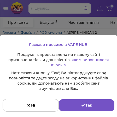
0
5
Про товар
Відгуки
Часті запитання
Ная
Головна
Девайси
POD-системи
ASPIRE MINICAN 2
Ласкаво просимо в VAPE HUB!
Продукція, представлена на нашому сайті
призначена тільки для клієнтів,
яким виповнилося
18 років
.
Натискаючи кнопку "Так", Ви підтверджуєте своє
повноліття та даєте згоду на використання файлів
cookie, які допомагають нам зробити сайт
зручнішим для Вас.
Ні
Так