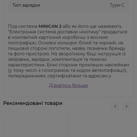
Тип зарядки
Type-C
Под-система
MINICAN 2
або як його ще називають
"Електронна система доставки нікотину" продається
в компактній картонній коробочці з якісною
поліграфією. Основні кольори: білий та чорний, на
лицьовій стороні логотипи, назва, позначки бренду
та фото пристрою. На зворотному боці інструкція із
заправки, зарядки, комплектація та технічні
характеристики. Бічні сторони проклеєно наклейкам
(у тому числі з голограмою та кодом автентифікації),
попередженням, сертифікатами та адресам у
соціальних мережах.
Дізнатись більше
Комплект поставки - мінімальний: сам под з
картриджем, кабель USB-Type-C для зарядки і
досить докладна інструкція англійською мовою.
Рекомендовані товари