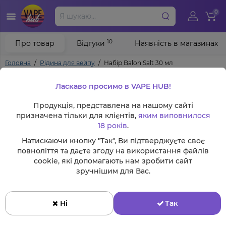
0
10
Про товар
Відгуки
Наявність в магазинах
Головна
Рідина для вейпу
Набір Balon Salt 30 мл
Ласкаво просимо в VAPE HUB!
Продукція, представлена на нашому сайті
призначена тільки для клієнтів,
яким виповнилося
18 років
.
Натискаючи кнопку "Так", Ви підтверджуєте своє
повноліття та даєте згоду на використання файлів
cookie, які допомагають нам зробити сайт
зручнішим для Вас.
Ні
Так