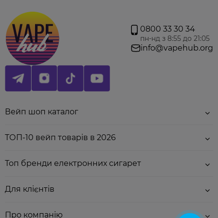
гліцерин.
- Збовтати все протягом 1-2 хвилин.
0800 33 30 34
- Дати готовій суміші настоятись за кімнатної
пн-нд з 8:55 до 21:05
температури мінімум 30 хв. Для більш досконалого
info@vapehub.org
смаку - 2 години.
- Обов\\'язково збовтуйте баночку перед кожною
заправкою картриджа.
Вейп шоп каталог
ТОП-10 вейп товарів в 2026
Топ бренди електронних сигарет
Палітра смаків:
Для клієнтів
Wild Style
- чарівна суміш граната, вишні та
смородини, що розкривається яскравим і
свіжим фруктовим вибухом.
Про компанію