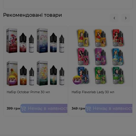
Упакований у стильній
30-мл
пластиковій тарі, Balon
Salt стає вашим квитком у світ кулінарних та
ароматичних відкриттів. Різноманітність міцностей
Рекомендовані товари
нікотину (
25/50/65 мг
) робить цей продукт відмінним
вибором для будь-якого користувача, враховуючи
індивідуальні уподобання та потреби.
Balon Salt 30
мл
- це не лише рідина для вейпінгу, але і творчий
поштовх. Виготовлений в
США
, з найвищою якістю
та уважністю до деталей, цей набір втілює
справжній дух вейп-майстерні. Розкрийте смакові
глибини з
Balon Salt
та перетворіть свій вейпінг на
справжню симфонію смаку та задоволення.
Набір Octobar Prime 30 мл
Набір Flavorlab Lady 30 мл
Немає в наявності
Немає в наявності
399 грн
349 грн
Інструкція для змішування набору:
- У велику баночку залити нікобустер (за бажанням
нікобустер можна не додавати зовсім) і після цього -