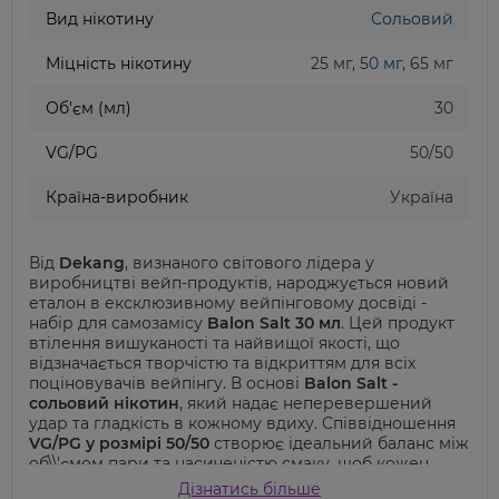
Вид нікотину
Сольовий
Міцність нікотину
25 мг,
50 мг
, 65 мг
Об'єм (мл)
30
VG/PG
50/50
Країна-виробник
Україна
Від
Dekang
, визнаного світового лідера у
виробництві вейп-продуктів, народжується новий
еталон в ексклюзивному вейпінговому досвіді -
набір для самозамісу
Balon Salt 30 мл
. Цей продукт
втілення вишуканості та найвищої якості, що
відзначається творчістю та відкриттям для всіх
поціновувачів вейпінгу. В основі
Balon Salt -
сольовий нікотин
, який надає неперевершений
удар та гладкість в кожному вдиху. Співвідношення
VG/PG у розмірі 50/50
створює ідеальний баланс між
об\\'ємом пари та насиченістю смаку, щоб кожен
момент вейпінгу став справжньою подією.
Дізнатись більше