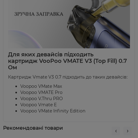
Для яких девайсів підходить
картридж
VooPoo
VMATE V3 (Top Fill) 0.7
Ом
Картридж
Vmate V3 0.7
підходить до таких девайсів
:
Voopoo
VMate Max
Voopoo
VMATE Pro
Voopoo V.Thru PRO
Voopoo
Vmate E
Voopoo VMate Infinity Edition
Рекомендовані товари