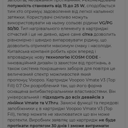
запобігає небажаним протіканням.
Рекомендована
потужність становить від
15 до 25 W
, сподобається
тим хто отримує задоволення від легкої кальянної
затяжки. Користувачі сміливо можуть
використовувати на ньому сольові рідини
VG/PG
50/50
.
Тип нагрівального елементу в картриджі
сітчастий і це не дивно, адже саме
сітка
дозволить
рівномірно і швидко випаровувати рідину, що
дозволить отримати максимум смаку і насолоди
.
Китайська компанія робить крок вперед і
впроваджує нову
технологію
iCOSM CODE
-
інноваційний дизайн із захистом від протікань, а
також система покращених заборів для повітря це
величезний спектр можливостей який
пропонує
Voopoo.
Картридж Voopoo
Vmate V3
(Top
Fill)
0.7 Ом розроблений так, що його форма
оснащена
антибактеріальними властивостями
. Він
універсальний і
підходить до всіх девайсів з
лінійки
Vmate та
V.Thru
. Захисні функції та передові
запобіжники є в картриджі
Voopoo
Vmate V3
(Top
Fill), тепер можете не хвилюватися що він може
протекти. Виробник заявляє
що
картридж
не буде
протікати протягом
30
днів і
зможе витримати