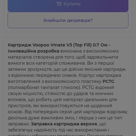
Купити
Знайшли дешевше?
Картридж Voopoo
Vmate V3
(Top Fill)
0.7 Ом
-
Інноваційна розробка
виконана з високоякісних
матеріалів створена для того, щоб задовольнити
вимоги всіх категорій споживачів
. Ви з першої
затяжки зрозумієте, що це дійсно якісний картридж
з відмінною передачею смаків. Корпус картриджа
виготовлений з
високоякісного пластику
PCTG
(полікарбонат танталат гліколю).
PCTG
відомий
своєю міцністю, стійкістю до ударів та хімічних
впливів, що робить цей матеріал ідеальним для
пристроїв, які використовуються на щоденній
основі. Від попередніх серій цей картридж відрізняє
декілька дуже важливих змін, і перша з них це тип
заправки.
Заправка картриджа верхня
, що
забезпечує надійність під час використання і