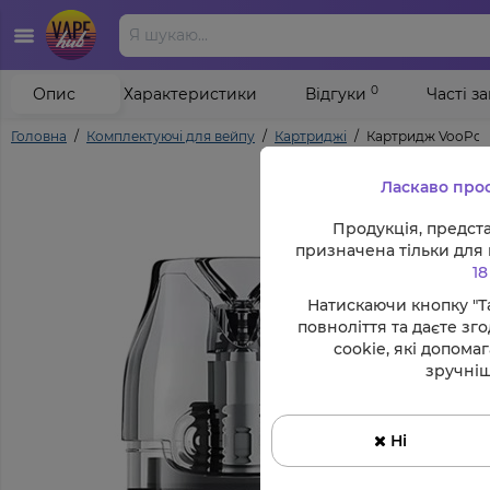
0
Опис
Характеристики
Відгуки
Часті з
Головна
Комплектуючі для вейпу
Картриджі
Картридж VooPoo
Ласкаво про
Продукція, предст
призначена тільки для 
18
Натискаючи кнопку "Та
повноліття та даєте зг
cookie, які допома
зручніш
Ні