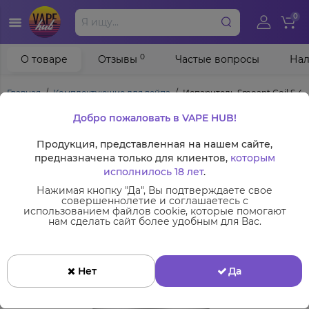
0
0
О товаре
Отзывы
Частые вопросы
Нал
Главная
Комплектующие для вейпа
Испаритель Smoant Coil S 4 
Добро пожаловать в VAPE HUB!
Продукция, представленная на нашем сайте,
предназначена только для клиентов,
которым
исполнилось 18 лет
.
Нажимая кнопку "Да", Вы подтверждаете свое
совершеннолетие и соглашаетесь с
использованием файлов cookie, которые помогают
нам сделать сайт более удобным для Вас.
Нет
Да