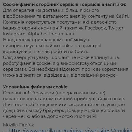
Cookie-файли сторонніх сервісів і сервісів аналітики:
Для оперативної доставки, більш якісного
відображення та детального аналізу контенту на Сайті,
Компанія користується послугами, які є власністю
інших сторонніх компаній, таких як Facebook, Twitter,
Instagram, Alphabet Inc., та інші.
Наведені як приклад компанії можуть
використовувати файли cookie на пристрої
користувача, під час роботи на Сайті.
Слід звернути увагу, що Сайт не може вплинути на
роботу файлів cookie, які використовуються цими
сервісами. Всі необхідні відомості про їх використання
можна дізнатися, відвідавши відповідний ресурс.
Управління файлами cookie:
Основні веб-браузери (перераховані нижче)
налаштовані на автоматичний прийом файлів cookie.
Для того, щоб їх відключити, скористайтеся функцією
довідки в своєму браузері. Довідку можна викликати
через меню або за допомогою кнопки F1.
Mozilla Firefox
https://www.mozilla.org/ru/privacy/websites/#cookie
—