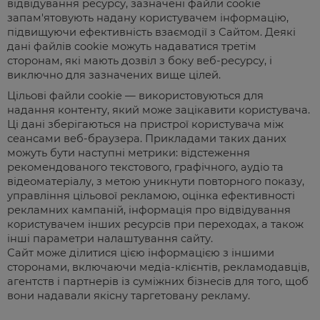
відвідування ресурсу, зазначені файли cookie
запам'ятовують надану користувачем інформацію,
підвищуючи ефективність взаємодії з Сайтом.
Деякі
дані файлів cookie можуть надаватися третім
сторонам, які мають дозвіл з боку веб-ресурсу, і
виключно для зазначених вище цілей.
Цільові файли cookie — використовуються для
надання контенту, який може зацікавити користувача.
Ці дані зберігаються на пристрої користувача між
сеансами веб-браузера. Прикладами таких даних
можуть бути наступні метрики: відстеження
рекомендованого текстового, графічного, аудіо та
відеоматеріалу, з метою уникнути повторного показу,
управління цільової рекламою, оцінка ефективності
рекламних кампаній, інформація про відвідування
користувачем інших ресурсів при переходах, а також
інші параметри налаштування сайту.
Сайт може ділитися цією інформацією з іншими
сторонами, включаючи медіа-клієнтів, рекламодавців,
агентств і партнерів із суміжних бізнесів для того, щоб
вони надавали якісну таргетовану рекламу.