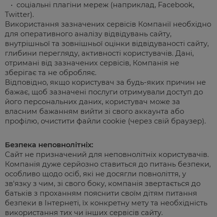
• соціальні плагіни мереж (наприклад, Facebook,
Twitter).
Використання зазначених сервісів Компанії необхідно
для оперативного аналізу відвідувань сайту,
внутрішньої та зовнішньої оцінки відвідуваності сайту,
глибини перегляду, активності користувачів. Дані,
отримані від зазначених сервісів, Компанія не
зберігає та не обробляє.
Відповідно, якщо користувач за будь-яких причин не
бажає, щоб зазначені послуги отримували доступ до
його персональних даних, користувач може за
власним бажанням вийти зі свого аккаунта або
профілю, очистити файли cookie (через свій браузер).
Безпека неповнолітніх:
Сайт не призначений для неповнолітніх користувачів.
Компанія дуже серйозно ставиться до питань безпеки,
особливо щодо осіб, які не досягли повноліття, у
зв'язку з чим, зі свого боку, компанія звертається до
батьків з проханням пояснити своїм дітям питання
безпеки в Інтернеті, їх конкретну мету та необхідність
використання тих чи інших сервісів сайту.