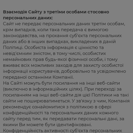
Взаємодія Сайту з третіми особами стосовно
персональних даних:
Сайт не передає персональних даних третім особам,
крім випадків, коли така передача є вимогою
законодавства, на прохання суб'єкта персональних
даних або в інших випадках, викладених в даній
Політиці. Особиста інформація є цінністю та
невід'ємним змістом, в тому числі, особистих
немайнових прав будь-якої фізичної особи, і тому
вживає всіх можливих заходів для захисту особистої
інформації користувачів, добровільно та усвідомлено
переданої останніми Компанії.
На Сайті можуть бути посилання на інші веб-сайти
(виключно в інформаційних цілях). При переході за
посиланням на інші веб-сайти дія цієї Політики на такі
сайти не поширюватиметься. У зв'язку з чим, Компанія
рекомендує ознайомитися з політикою в сфері
конфіденційності та персональних даних кожного
сайту перед тим, як передавати персональні дані, за
якими Ви можете бути ідентифіковані.
Конфіденційність активності суб'єкта персональних