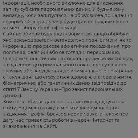
інформації, необхідного виключно для виконання
запиту суб'єкта персональних даних. У будь-якому
випадку, коли запитується не обов'язкова до надання
інформація, користувачу буде про це повідомлено в
момент збору такої інформації.
Сайт не збирає будь-яку інформацію, щодо обробки
якої законодавством встановлено певні вимоги, як то
інформацію про расове або етнічне походження, про
політичні, релігійні або світоглядні переконання,
членство в політичних партіях та професійних спілках,
засудження до кримінального покарання у скоєнні
злочину або засудження до кримінального покарання,
а також дані, що стосуються здоров'я, статевого життя,
біометричних або генетичних даних (відповідно до
статті 7 Закону України «Про захист персональних
даних»).
Компанія збирає дані про статистику відвідування
сайту. Відомості можуть містити інформацію про
з'єднання, трафік, браузер користувача, а також про
дату, час, тривалість роботи в мережі Інтернет та
знаходження на Сайті.