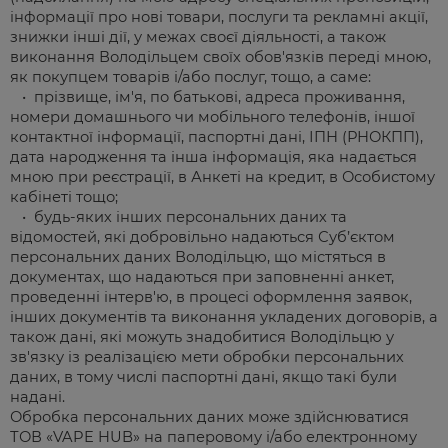
інформації про нові товари, послуги та рекламні акції,
знижки інші дії, у межах своєї діяльності, а також
виконання Володільцем своїх обов'язків переді мною,
як покупцем товарів і/або послуг, тощо, а саме:
• прізвище, ім'я, по батькові, адреса проживання,
номери домашнього чи мобільного телефонів, іншої
контактної інформації, паспортні дані, ІПН (РНОКПП),
дата народження та інша інформація, яка надається
мною при реєстрації, в Анкеті на кредит, в Особистому
кабінеті тощо;
• будь-яких інших персональних даних та
відомостей, які добровільно надаються Суб’єктом
персональних даних Володільцю, що містяться в
документах, що надаються при заповненні анкет,
проведенні інтерв'ю, в процесі оформлення заявок,
інших документів та виконання укладених договорів, а
також дані, які можуть знадобитися Володільцю у
зв'язку із реалізацією мети обробки персональних
даних, в тому числі паспортні дані, якщо такі були
надані.
Обробка персональних даних може здійснюватися
ТОВ «VAPE HUB» на паперовому і/або електронному