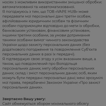
носіях з можливим використанням змішаної обробки:
автоматизованої та неавтоматизованої.
Я погоджуюсь з тим, що ТОВ «VAPE HUB» може
передавати мої персональні дані третім особам,
афілійованим юридичним особам та фізичним
особам-підприємцям відповідно до мети їх обробки,
банківським установам, фінансовим установам,
іншими третіми особами, за умови дотримання
такими особами вимог чинного законодавства
України щодо захисту персональних даних (без
додаткового погодження та повідомлення Суб’єкта
персональних даних в разі їх передачі).
Я підтверджую свою згоду з усім вказаним вище, а
також, що повідомлений про Володільця
персональних даних; мету обробки персональних
даних; склад і зміст персональних даних; осіб, яким
можуть бути передані персональні дані; мені зрозумілі
мої права, передбачені Законом України «Про захист
персональних даних».
Звертаємо Вашу увагу:
Сайт обмежується збором мінімального обсягу