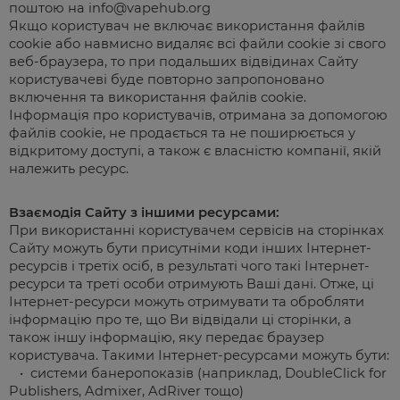
поштою на info@
vapehub.org
Якщо користувач не включає використання файлів
cookie або навмисно видаляє всі файли cookie зі свого
веб-браузера, то при подальших відвідинах Сайту
користувачеві буде повторно запропоновано
включення та використання файлів cookie.
Інформація про користувачів, отримана за допомогою
файлів cookie, не продається та не поширюється у
відкритому доступі, а також є власністю компанії, якій
належить ресурс.
Взаємодія Сайту з іншими ресурсами:
При використанні користувачем сервісів на сторінках
Сайту можуть бути присутніми коди інших Інтернет-
ресурсів і третіх осіб, в результаті чого такі Інтернет-
ресурси та треті особи отримують Ваші дані. Отже, ці
Інтернет-ресурси можуть отримувати та обробляти
інформацію про те, що Ви відвідали ці сторінки, а
також іншу інформацію, яку передає браузер
користувача. Такими Інтернет-ресурсами можуть бути:
• системи банеропоказів (наприклад, DoubleClick for
Publishers, Admixer, AdRiver тощо)