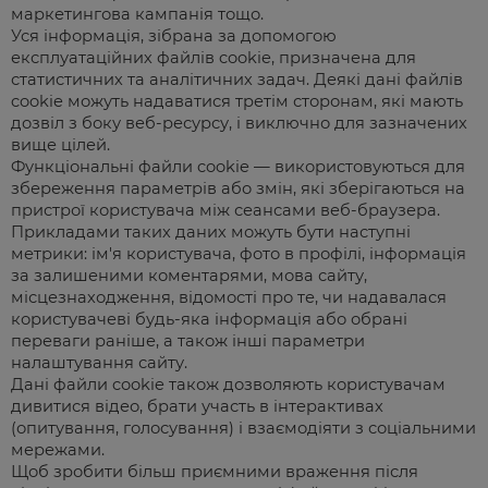
маркетингова кампанія тощо.
Уся інформація, зібрана за допомогою
експлуатаційних файлів cookie, призначена для
статистичних та аналітичних задач. Деякі дані файлів
cookie можуть надаватися третім сторонам, які мають
дозвіл з боку веб-ресурсу, і виключно для зазначених
вище цілей.
Функціональні файли cookie — використовуються для
збереження параметрів або змін, які зберігаються на
пристрої користувача між сеансами веб-браузера.
Прикладами таких даних можуть бути наступні
метрики: ім'я користувача, фото в профілі, інформація
за залишеними коментарями, мова сайту,
місцезнаходження, відомості про те, чи надавалася
користувачеві будь-яка інформація або обрані
переваги раніше, а також інші параметри
налаштування сайту.
Дані файли cookie також дозволяють користувачам
дивитися відео, брати участь в інтерактивах
(опитування, голосування) і взаємодіяти з соціальними
мережами.
Щоб зробити більш приємними враження після