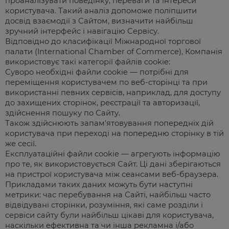
проаналізувати поведінку, переваги та інтереси
користувача. Такий аналіз допоможе поліпшити
досвід взаємодії з Сайтом, визначити найбільш
зручний інтерфейс і навігацію Сервісу.
Відповідно до класифікації Міжнародної торгової
палати (International Chamber of Commerce), Компанія
використовує такі категорії файлів cookie:
Суворо необхідні файли cookie — потрібні для
переміщення користувачем по веб-сторінці та при
використанні певних сервісів, наприклад, для доступу
до захищених сторінок, реєстрації та авторизації,
здійснення пошуку по Сайту.
Також здійснюють запам'ятовування попередніх дій
користувача при переході на попередню сторінку в тій
же сесії.
Експлуатаційні файли cookie — агрегують інформацію
про те, як використовується Сайт. Ці дані зберігаються
на пристрої користувача між сеансами веб-браузера.
Прикладами таких даних можуть бути наступні
метрики: час перебування на Сайті, найбільш часто
відвідувані сторінки, розуміння, які саме розділи і
сервіси сайту були найбільш цікаві для користувача,
наскільки ефективна та чи інша рекламна і/або