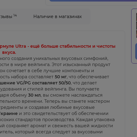
14
тзывы
Наличие в магазинах
муле Ultra - ещё больше стабильности и чистоты
вкуса.
ьного создания уникальных вкусовых симфоний,
сти в мире вейпинга. Этот изысканный продукт
он сочетает в себе лучшие компоненты и
ость набора составляет
50 мг
, что обеспечивает
шение VG/PG составляет 50/50
, что делает
удования и стилей вейпинга. Вы получаете
даря объему
30 мл
, вы сможете наслаждаться
ельного времени. Теперь вы станете мастером
гредиенты и создавая любимые вкусовые
 Украине
и это свидетельствует об обеспечении
соких стандартов производства. Каждая упаковка
рый сохраняет аромат и свежесть вашей жидкости
дитель, который всегда следует за вкусовыми