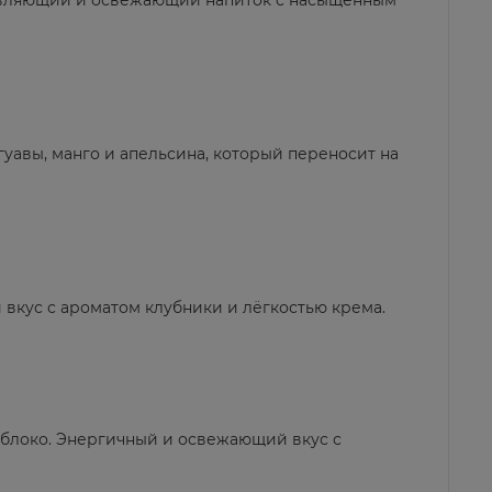
ивляющий и освежающий напиток с насыщенным
уавы, манго и апельсина, который переносит на
 вкус с ароматом клубники и лёгкостью крема.
яблоко. Энергичный и освежающий вкус с