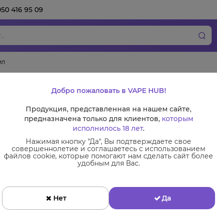
050 416 95 09
мл
Набор Chaser Lux 
Добро пожаловать в VAPE HUB!
Продукция, представленная на нашем сайте,
предназначена только для клиентов,
которым
исполнилось 18 лет
.
Нажимая кнопку "Да", Вы подтверждаете свое
совершеннолетие и соглашаетесь с использованием
файлов cookie, которые помогают нам сделать сайт более
удобным для Вас.
Нет
Да