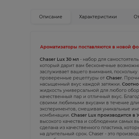
Описание
Характеристики
О
Ароматизаторы поставляются в новой фор
Chaser Lux 30 мл
- набор для самостоятел
который дарит вам бесконечные возможно
заслуживает вашего внимания, поскольку 
проверенные рецептуры от
Chaser
.
Прочн
насыщенный вкус каждой затяжки.
Соотно
жидкость универсальной для любого обор
качественный пар и отличный вкус.
Благо
своими любимыми вкусами в течение длит
экспериментов, смешивая уникальные ин
комбинации.
Chaser Lux производится в
высокого качества и соблюдении самых вы
сделана из качественного пластика, кото
на длительный срок. Chaser - это произво