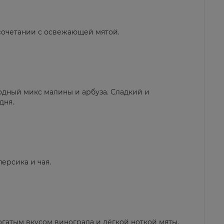
 сочетании с освежающей мятой.
одный микс малины и арбуза. Сладкий и
дня.
ерсика и чая.
огатым вкусом винограда и лёгкой ноткой мяты.