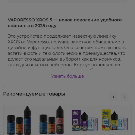
VAPORESSO XROS 5 — новое поколение удобного
вейпинга в 2025 году
.
Это устройство продолжает известную линейку
XROS от Vaporesso, получив заметное обновление в
дизайне и функционале. Оно сочетает компактность,
эстетичность и технологические преимущества, что
делает его идеальным выбором как для новичков,
так и для опытных вейперов. Корпус выполнен из
лёгкого алюминиевого сплава, что обеспечивает
прочность без лишнего веса. Габариты устройства
Узнать больше
(
120.8 × 24.5 × 14.5 мм
) позволяют легко носить его в
кармане или сумке, не испытывая неудобств. Это
отличный вариант для тех, кто ценит мобильность,
Рекомендуемые товары
но не хочет жертвовать производительностью.
Ёмкий аккумулятор на
1500 мАч
позволяет
наслаждаться парением в течение всего дня без
частой подзарядки.
Мощность устройства достигает
30 Вт
, что обеспечивает плотный, ароматный пар и
яркую вкусовую передачу. Благодаря поддержке