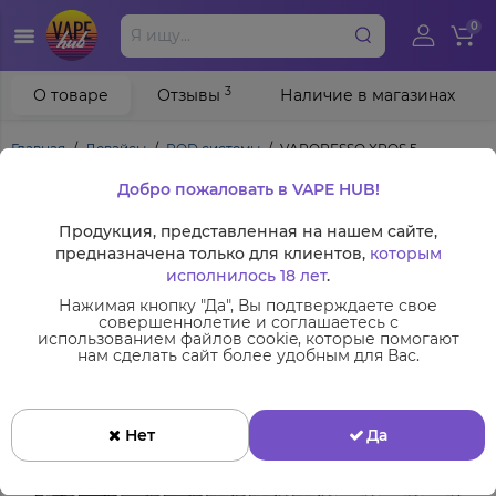
0
3
О товаре
Отзывы
Наличие в магазинах
Главная
Девайсы
POD системы
VAPORESSO XROS 5
Добро пожаловать в VAPE HUB!
Продукция, представленная на нашем сайте,
предназначена только для клиентов,
которым
исполнилось 18 лет
.
Нажимая кнопку "Да", Вы подтверждаете свое
совершеннолетие и соглашаетесь с
использованием файлов cookie, которые помогают
нам сделать сайт более удобным для Вас.
Нет
Да