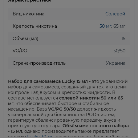
Вид никотина
Солевой
Крепость никотина
50 мг
, 65 мг
Объем (мл)
15
VG/PG
50/50
Страна-производитель
Украина
Набор для самозамеса Lucky 15 мл
- это украинский
набор для самозамеса, созданный для тех, кто ценит
контроль над вкусом и крепостью жидкости. В
составе используется
солевой никотин 50 или 65
мг
, что обеспечивает быстрое и стабильное
насыщение. База
VG/PG 50/50
делает жидкость
универсальной для большинства POD-систем,
гарантируя сбалансированную передачу вкуса и
приятную густоту пара.
Объём именно этого набора
- 15 мл
, однако производитель также предлагает
версию
Lucky 30 мл
, если вам нужен больший запас