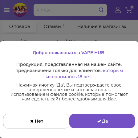
0
1
О товаре
Отзывы
Наличие в магазинах
Главная
Жидкость для вейпа
Набор Lucky 15 мл
Добро пожаловать в VAPE HUB!
Продукция, представленная на нашем сайте,
предназначена только для клиентов,
которым
исполнилось 18 лет
.
Нажимая кнопку "Да", Вы подтверждаете свое
совершеннолетие и соглашаетесь с
использованием файлов cookie, которые помогают
нам сделать сайт более удобным для Вас.
Нет
Да