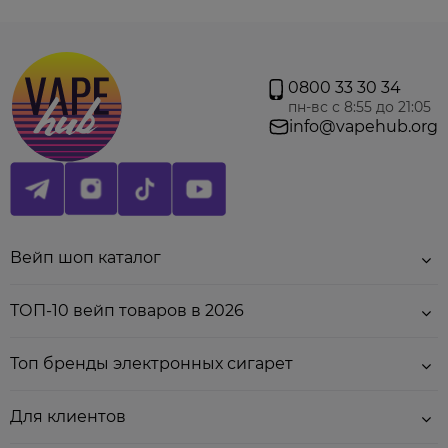
Инструкция по смешиванию набора:
0800 33 30 34
В большую баночку залить никобустер (если
пн-вс с 8:55 до 21:05
хотите корректировать крепость - можно не
info@vapehub.org
весь) и после него - глицерин.
Встряхнуть всё в течение 1-2 минут.
Дать готовой смеси настояться при комнатной
температуре 30 минут.
Обязательно встряхивайте баночку перед
каждой заправкой картриджа.
Вейп шоп каталог
ТОП-10 вейп товаров в 2026
Топ бренды электронных сигарет
Для клиентов
Палитра вкусов: