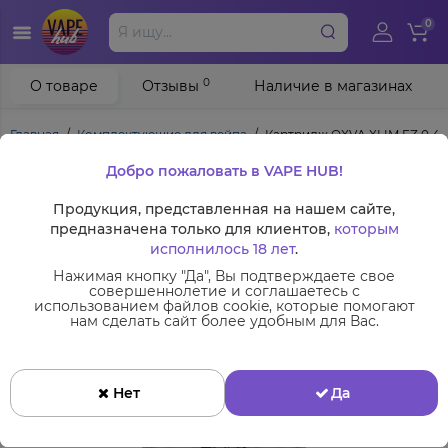
0
0
О товаре
Отзывы
Наличие в магазинах
Главная
Комплектующие для вейпа
Картридж OXVA XLIM EZ 0.4 
Добро пожаловать в VAPE HUB!
Продукция, представленная на нашем сайте,
предназначена только для клиентов,
которым
исполнилось 18 лет
.
Нажимая кнопку "Да", Вы подтверждаете свое
совершеннолетие и соглашаетесь с
использованием файлов cookie, которые помогают
нам сделать сайт более удобным для Вас.
Нет
Да