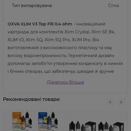
Тип випаровувача
Сітка
OXVA
XLIM
V3
Top
Fill
0.4 ohm
-
інноваційний
картридж
для
комплектів
Xlim Crystal, Xlim SE Bk,
XLIM V2, Xlim SQ, Xlim SQ Pro, XLIM Pro.
Він
виготовлений
з
високоякісного
пластику
та
має
високу
водонепроникність.
Герметичний
дизайн
допомагає
запобігти
утворенню
конденсату
в
нижніх
і
бічних
отворах,
що
забезпечує
швидке
й
зручне
заправлення.
Oxva
представила
оновлений
Дізнатись більше
картридж
Oxva
Xlim
V3
із
можливістю
верхнього
завантаження.
Вони
розроблені
для
нової
системи
Рекомендовані товари
Xlim
Pro
POD
.
Картриджі
Oxva
Xlim
Top
Fill
також
підходять
для
всієї
лінійки
продуктів
Xlim.
Нові
картриджі
можуть
виробляти
більше
смаку
та
менше
витікати,
оскільки
тепер
вони
оснащені