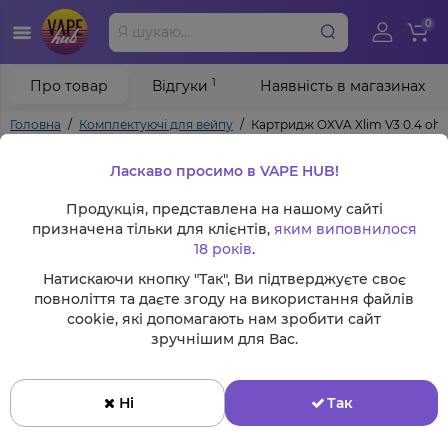
0
1
Про товар
Відгуки
Наявність в магазинах
Головна
Комплектуючі для вейпу
Картридж OXVA Xlim V3 0.4 ohm
Ласкаво просимо в VAPE HUB!
Продукція, представлена на нашому сайті
призначена тільки для клієнтів,
яким виповнилося
18 років
.
Натискаючи кнопку "Так", Ви підтверджуєте своє
повноліття та даєте згоду на використання файлів
cookie, які допомагають нам зробити сайт
зручнішим для Вас.
Ні
Так