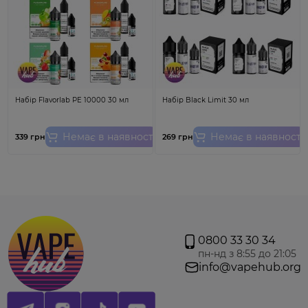
зручною
заправною
головкою.
Набір Flavorlab PE 10000 30 мл
Набір Black Limit 30 мл
Немає в наявності
Немає в наявності
339 грн
269 грн
Характеристики:
Об'єм картриджа: 3.0 мл;
Опір: 0.4 Ом
0800 33 30 34
Увага!
Ціна вказана за 1 шт. Для використання на
подах
Xlim Crystal
, Xlim SE Bk,
XLIM V2
,
Xlim
пн-нд з 8:55 до 21:05
SQ
,
Xlim SQ Pro
,
XLIM Pro
.
info@vapehub.org