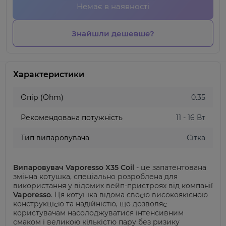
Немає в наявності
Знайшли дешевше?
Характеристики
Опір (Ohm)
0.35
Рекомендована потужність
11 - 16 Вт
Тип випаровувача
Сітка
Випаровувач Vaporesso X35 Coil
- це запатентована
змінна котушка, спеціально розроблена для
використання у відомих вейп-пристроях від компанії
Vaporesso
. Ця котушка відома своєю високоякісною
конструкцією та надійністю, що дозволяє
користувачам насолоджуватися інтенсивним
смаком і великою кількістю пару без ризику