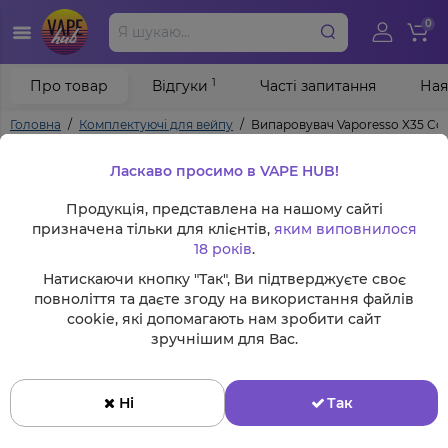
0
1
Про товар
Відгуки
Часті запитання
Ная
Головна
Комплектуючі для вейпу
Випаровувач Vaporesso X35 Coi
Ласкаво просимо в VAPE HUB!
Продукція, представлена на нашому сайті
призначена тільки для клієнтів,
яким виповнилося
18 років
.
Натискаючи кнопку "Так", Ви підтверджуєте своє
повноліття та даєте згоду на використання файлів
cookie, які допомагають нам зробити сайт
зручнішим для Вас.
Ні
Так