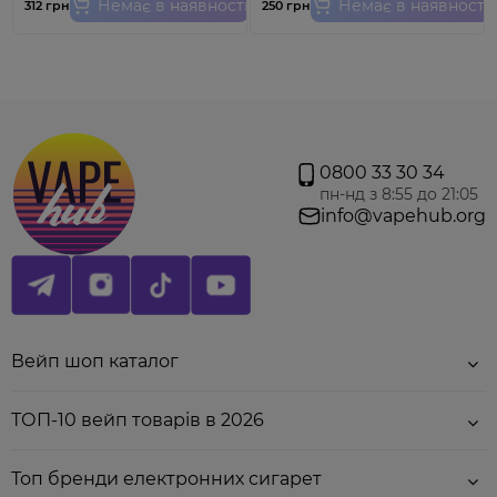
Немає в наявності
Немає в наявності
312 грн
250 грн
0800 33 30 34
пн-нд з 8:55 до 21:05
Характеристики:
info@vapehub.org
Опір:
0,35 Ом (Mesh)
Потужність:
16-18 Вт
Рекомендована потужність:
11-16 Вт
Тип випаровувача:
замінний Mesh Coil
Рекомендований склад рідини:
50% VG/50%
PG
Вейп шоп каталог
Увага!
Ціна вказана за 1 шт. Для використання
на
Vaporesso X Mini Pod Kit
.
Ватка має ввібрати в
ТОП-10 вейп товарів в 2026
себе рідину тому рекомендуємо заправити
картридж та зачекати 10-15 хвилин, а лиш потім
використовувати! Товар не підлягає обміну та
Топ бренди електронних сигарет
поверненню.