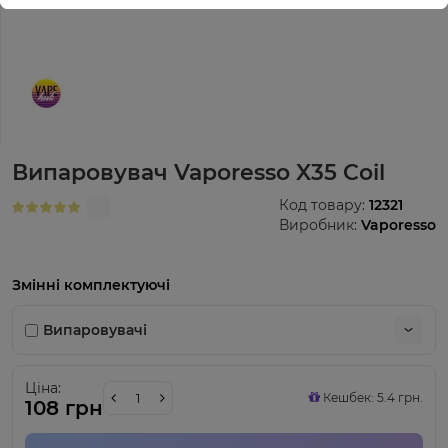
Випаровувач Vaporesso X35 Coil
Код товару:
12321
Виробник:
Vaporesso
Змінні комплектуючі
Випаровувачі
Ціна:
Кешбек: 5.4 грн.
108 грн