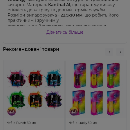
сигарет. Матеріал:
Kanthal A1
, що гарантує високу
стійкість до нагріву та довгий термін служби.
Розміри випаровувача -
22.5х10 мм
, що робить його
практичним і зручним у
використанні.
Характеристики випаровувача
Vaporesso
GTX Mesh 0.8 Ом
вражають своєю
Дізнатись більше
ефективністю та надійністю. Він має опір
0.8 Ом
і
рекомендовану потужність
від 12 до 20 Вт
, що
дозволяє насолоджуватися насиченим смаком та
Рекомендовані товари
густим паром. Виробником
Vaporesso GTX Mesh 0.8
Ом є відома компанія Vaporesso
, відома своєю
високоякісною продукцією у сфері вейпінгу. Цей
випаровувач є сумісним з різними POD системами
Vaporesso, такими як
Luxe XR Max, Luxe XR, Luxe X,
Luxe X Pro, Luxe X2, Luxe PM40, Luxe 80 / 80S.
, що
робить його універсальним вибором для власників
різних пристроїв. Цей випаровувач допоможе вам
насолоджуватися вейпінгом з комфортом та
задоволенням.
Неабиякою перевагою є високоякісні
матеріали, використані у виготовленні
випаровувача.
Набір Punch 30 мл
Набір Lucky 30 мл