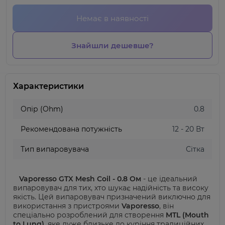
Немає в наявності
Знайшли дешевше?
Характеристики
Опір (Ohm)
0.8
Рекомендована потужність
12 - 20 Вт
Тип випаровувача
Сітка
Vaporesso GTX Mesh Coil - 0.8 Ом
- це ідеальний
випаровувач для тих, хто шукає надійність та високу
якість. Цей випаровувач призначений виключно для
використання з пристроями
Vaporesso
,
він
спеціально розроблений для створення
MTL (Mouth
to Lung)
, яке дуже близьке до куріння традиційних