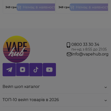
Немає в наявності
Немає в наявності
349 грн
349 грн
Характеристики:
0800 33 30 34
пн-нд з 8:55 до 21:05
Опір:
0.8 Ом;
info@vapehub.org
Рекомендована потужність:
12 – 20 Вт;
Матеріал:
органічна бавовна,
Kanthal A1
;
Тип нагрівального елементу:
сітка;
Виробник:
Vaporesso.
Вейп шоп каталог
ТОП-10 вейп товарів в 2026