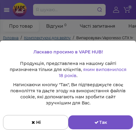
0
0
Про товар
Відгуки
Часті запитання
Ная
Головна
Комплектуючі для вейпу
Випаровувач Vaporesso GTX Mes
Ласкаво просимо в VAPE HUB!
Продукція, представлена на нашому сайті
призначена тільки для клієнтів,
яким виповнилося
18 років
.
Натискаючи кнопку "Так", Ви підтверджуєте своє
повноліття та даєте згоду на використання файлів
cookie, які допомагають нам зробити сайт
зручнішим для Вас.
Ні
Так