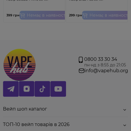
Увага!
Ціна вказана за 1 шт.
В
ат
ка має ввібрати в себе
Немає в наявності
Немає в наявності
рідину тому рекомендуємо заправити картридж та
399 грн
299 грн
зачекати 10-15 хвилин, а лиш потім
використовувати!
Товар не підлягає обміну та
поверненню
.
Характеристики:
Виробник:
Suorin;
Опір:
0.8 Ом;
0800 33 30 34
Діапазон потужності
:
16-22 Вт;
пн-нд з 8:55 до 21:05
Тип нагрівального елементу:
сітка.
info@vapehub.org
Вейп шоп каталог
ТОП-10 вейп товарів в 2026