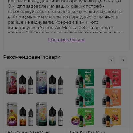
розпилення. Є два типи випаровувачів (0,6 Ом /
0,8
Ом
) для задоволення ваших різних потреб -
насолоджуйтесь по-справжньому м'яким смаком та
найприємнішим ударом по горлу, якого ви ніколи
раніше не відчували. Усередині змінного
випаровувача
Suorin Air Mod на 0.8ohm
є сітка з
опором 0.8 Ом, яка може забезпечити майже щільні
затяжки та відмінну передачу смаку. Зверніть увагу,
Дізнатись більше
що нові сітчасті випаровувачі 0,6 Ом та
0,8 Ом
сумісні лише з комплектом Air Mod
, і не можуть бути
сумісні з попередніми наборами Suorin.
При
Рекомендовані товари
першому використанні не забудьте промочити
випаровувач
. Для цього змочіть всю видиму
бавовну, встановіть випаровувач в картридж,
заповніть резервуар рідиною і зачекайте кілька
хвилин.
Набір Octobar Prime 30 мл
Набір Blizz Plus 30 мл