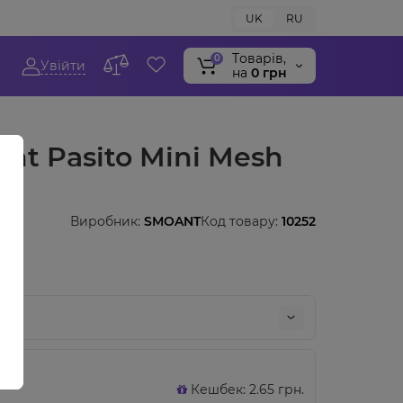
UK
RU
Tоварів,
0
Увійти
на
0 грн
t Pasito Mini Mesh
Виробник:
SMOANT
Код товару:
10252
Кешбек: 2.65 грн.