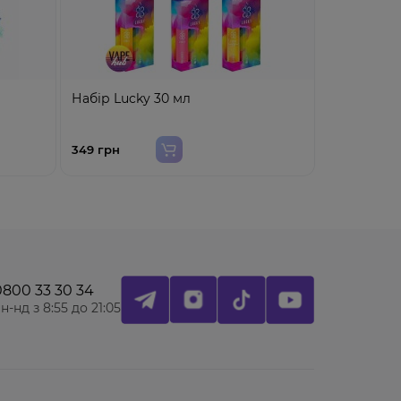
Набір Lucky 30 мл
Набір Octo
349 грн
319 грн
0800 33 30 34
н-нд з 8:55 до 21:05