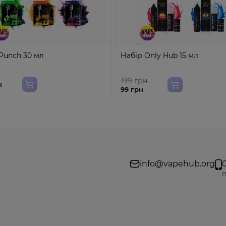
Punch 30 мл
Набір Only Hub 15 мл
199 грн
н
99 грн
info@vapehub.org
п