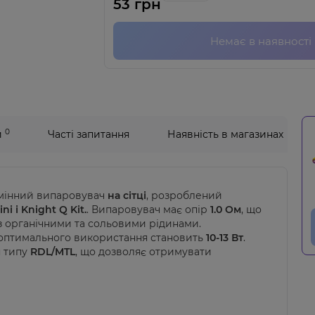
53 грн
Немає в наявності
0
и
Часті запитання
Наявність в магазинах
змінний випаровувач
на сітці
, розроблений
ni і
Knight Q Kit.
. Випаровувач має опір
1.0 Ом
, що
з органічними та сольовими рідинами.
 оптимального використання становить
10-13 Вт
.
я типу
RDL/MTL
, що дозволяє отримувати