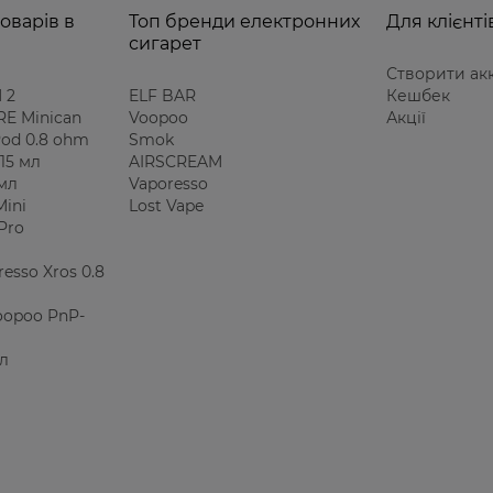
оварів в
Топ бренди електронних
Для клієнті
сигарет
Створити ак
 2
ELF BAR
Кешбек
E Minican
Voopoo
Акції
 Pod 0.8 ohm
Smok
15 мл
AIRSCREAM
 мл
Vaporesso
Mini
Lost Vape
Pro
esso Xros 0.8
oopoo PnP-
мл