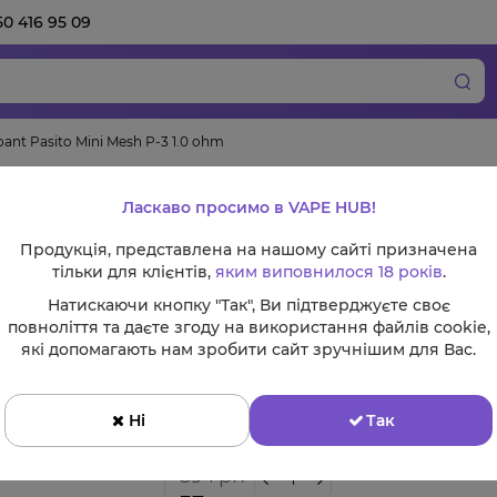
50 416 95 09
nt Pasito Mini Mesh Р-3 1.0 ohm
Випаровувач Smoan
Ласкаво просимо в VAPE HUB!
Р-3 1.0 ohm
Продукція, представлена на нашому сайті призначена
тільки для клієнтів,
яким виповнилося 18 років
.
Натискаючи кнопку "Так", Ви підтверджуєте своє
повноліття та даєте згоду на використання файлів cookie,
Змінні комплектуючі
які допомагають нам зробити сайт зручнішим для Вас.
Випаровувачі
Ні
Так
Ціна:
89 грн