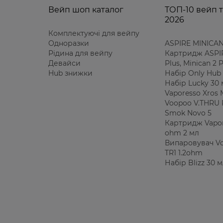
Вейп шоп каталог
ТОП-10 вейп т
2026
Комплектуючі для вейпу
Одноразки
ASPIRE MINICAN
Рідина для вейпу
Картридж ASPIR
Девайси
Plus, Minican 2
Hub знижки
Набір Only Hub 
Набір Lucky 30
Vaporesso Xros 
Voopoo V.THRU 
Smok Novo 5
Картридж Vapor
ohm 2 мл
Випаровувач V
TR1 1.2ohm
Набір Blizz 30 