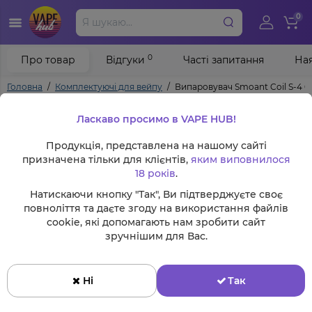
0
0
Про товар
Відгуки
Часті запитання
Ная
Головна
Комплектуючі для вейпу
Випаровувач Smoant Coil S-4 0
Ласкаво просимо в VAPE HUB!
Продукція, представлена на нашому сайті
призначена тільки для клієнтів,
яким виповнилося
18 років
.
Натискаючи кнопку "Так", Ви підтверджуєте своє
повноліття та даєте згоду на використання файлів
cookie, які допомагають нам зробити сайт
зручнішим для Вас.
Ні
Так