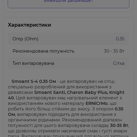
Знайшли дешевше?
Характеристики
Опір (Ohm)
0.35
Рекомендована потужність
30 - 35 Вт
Тип випаровувача
Сітка
Smoant S-4 0.35 Ом
- це випаровувач на сітці,
спеціально розроблений для використання з
девайсами
Smoant Santi, Charon Baby Plus, Knight
40
. Цей випаровувач має нагрівальний елемент з
використанням нового матеріалу
ERNiCrMo
, що
робить його більш стійким до зносу.
З опором
0.35
Ом
, випаровувач підходить для використання з
органічними рідинами. Рекомендований діапазон
потужності для цього випаровувача складає
30-35 Вт
,
що дозволяє отримати насичений смак і густі хмари
пари.
Випаровувач призначений для вільної затяжки