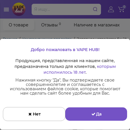
0
0
О товаре
Отзывы
Наличие в магазинах
Главная
Комплектующие для вейпа
Зарядное устройство 5w 1А
Добро пожаловать в VAPE HUB!
Продукция, представленная на нашем сайте,
предназначена только для клиентов,
которым
исполнилось 18 лет
.
Нажимая кнопку "Да", Вы подтверждаете свое
совершеннолетие и соглашаетесь с
использованием файлов cookie, которые помогают
нам сделать сайт более удобным для Вас.
Нет
Да