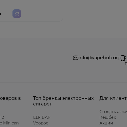
н
info@vapehub.org
п
товаров в
Топ бренды электронных
Для клиент
сигарет
Создать акка
 2
ELF BAR
Кешбек
e Minican
Voopoo
Акции