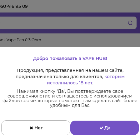
050 416 95 09
ok Vape Pen 0.3 Ohm
Испаритель Smok 
Добро пожаловать в VAPE HUB!
Продукция, представленная на нашем сайте,
предназначена только для клиентов,
которым
исполнилось 18 лет
.
Сменные комплектующие
Нажимая кнопку "Да", Вы подтверждаете свое
совершеннолетие и соглашаетесь с использованием
Испарители
файлов cookie, которые помогают нам сделать сайт более
удобным для Вас.
Ціна:
99 грн
Нет
Да
66 грн