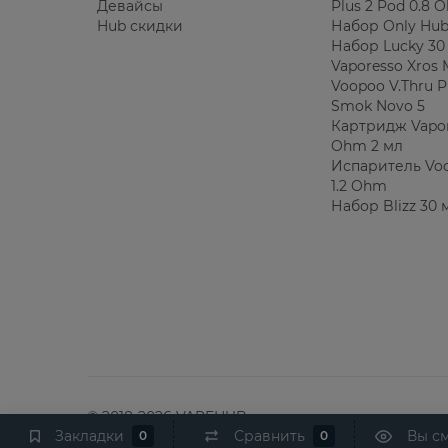
Девайсы
Plus 2 Pod 0.8 
Hub скидки
Набор Only Hub
Набор Lucky 30
Vaporesso Xros 
Voopoo V.Thru P
Smok Novo 5
Картридж Vapor
Ohm 2 мл
Испаритель Voo
1.2 Ohm
Набор Blizz 30 
© 2018-2026 VAPEHUB
Закладки
Сравнить
Вы с
0
0