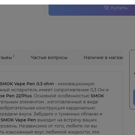
Купить
1
тзывы
Частые вопросы
Наличие в магазинах
SMOK Vape Pen 0.3 ohm
- инновационную
нный испаритель имеет сопротивление 0,3 Ом и
pe Pen 22/Plus
. Основной особенностью
SMOK
тельным элементом , изготовленный в виде
 изобретательная конструкция кардинально
редачи вкуса. Забудьте о туманных облаках и
.
SMOK Vape Pen
выходит на встречу ваших
ровень. Независимо от того, любите ли вы
ть изысканный вкус любимой жидкости, эти