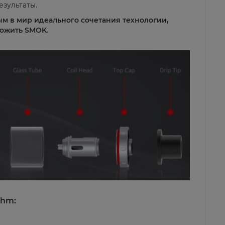
зультаты.
ым в мир идеального сочетания технологии,
ложить SMOK.
ohm
: