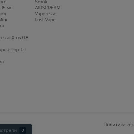
Ohm
Smok
 15 мл
AIRSCREAM
 мл
Vaporesso
Mini
Lost Vape
ro
esso Xros 0.8
poo Pnp Tr1
мл
Политика ко
мотрели
0