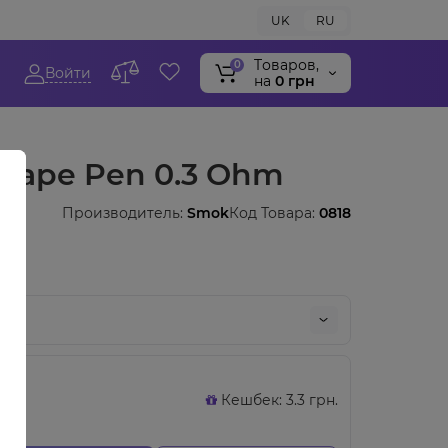
UK
RU
Tоваров,
0
Войти
на
0 грн
Vape Pen 0.3 Ohm
Производитель:
Smok
Код Товара:
0818
Кешбек: 3.3 грн.