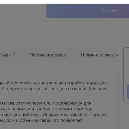
Продано!
0
тзывы
Частые вопросы
Наличие в магазинах
нный испаритель, специально разработанный для
. Испаритель предназначен для создания больших
м
0.6 Ом
, этот испаритель предназначен для
го идеальным для требовательных вейперов,
и насыщенный вкус. Испаритель обладает хорошо
усом и объемом пара, что позволяет