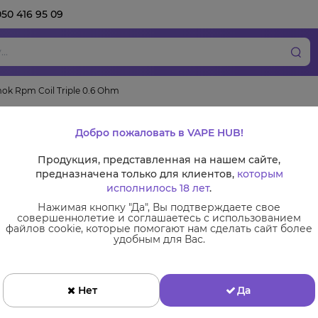
050 416 95 09
k Rpm Coil Triple 0.6 Ohm
Испаритель Smok R
Добро пожаловать в VAPE HUB!
Ohm
Продукция, представленная на нашем сайте,
предназначена только для клиентов,
которым
Пр
исполнилось 18 лет
.
Нажимая кнопку "Да", Вы подтверждаете свое
совершеннолетие и соглашаетесь с использованием
Сменные комплектующие
файлов cookie, которые помогают нам сделать сайт более
удобным для Вас.
Испарители
Нет
Да
Ціна:
105 грн