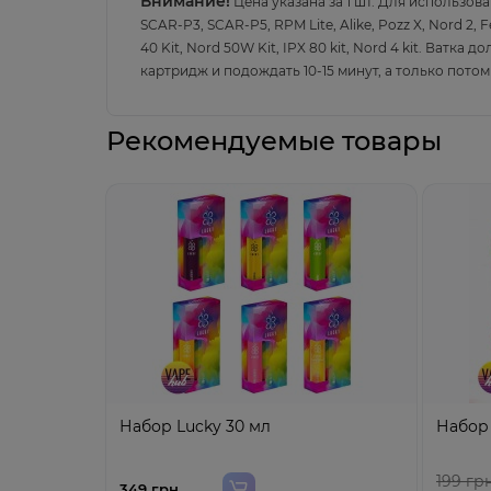
Внимание!
Цена указана за 1 шт.
Для использова
SCAR-P3, SCAR-P5, RPM Lite, Alike, Pozz X, Nord 2
40 Kit,
Nord 50W Kit
,
IPX 80 kit,
Nord 4 kit
.
В
ат
ка до
картридж и подождать 10-15 минут, а только пото
Рекомендуемые товары
Набор Lucky 30 мл
Набор 
199 гр
349 грн