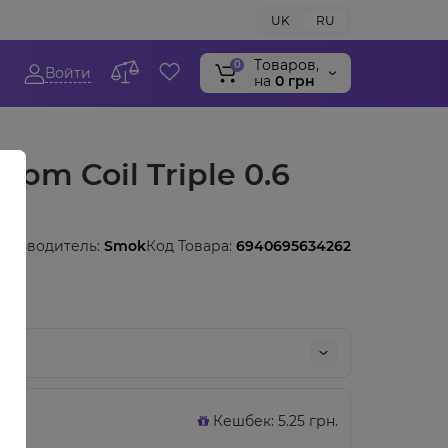
UK
RU
Tоваров,
0
Войти
на
0 грн
pm Coil Triple 0.6
оизводитель:
Smok
Код Товара:
6940695634262
Кешбек: 5.25 грн.