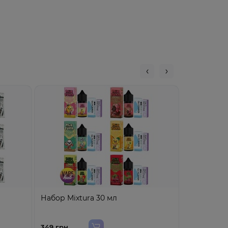
Набор Blac
Набор Mixtura 30 мл
269 грн
349 грн