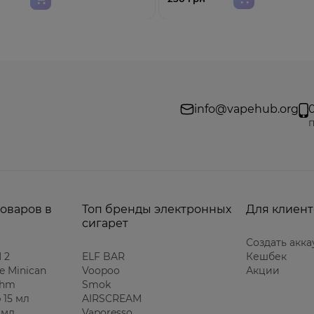
info@vapehub.org
п
товаров в
Топ бренды электронных
Для клиент
сигарет
Создать акка
 2
ELF BAR
Кешбек
e Minican
Voopoo
Акции
Ohm
Smok
 15 мл
AIRSCREAM
 мл
Vaporesso