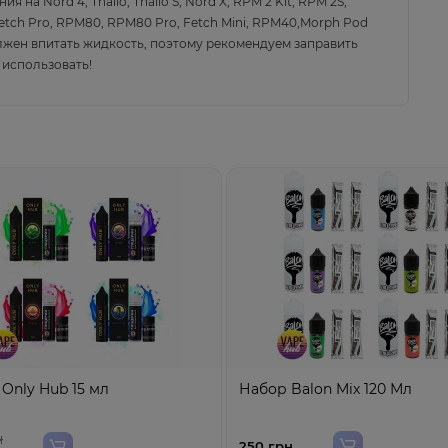
ния на
Nord 4, Thallo, Thallo S, Nord X, RPM 2 Kit, RPM 2S,
, Fetch Pro, RPM80, RPM80 Pro, Fetch Mini, RPM40,Morph Pod
лжен впитать жидкость, поэтому рекомендуем заправить
м использовать!
Only Hub 15 мл
Набор Balon Mix 120 Мл
н
250 грн