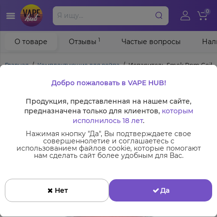
0
1
О товаре
Отзывы
Частые вопросы
Нал
Главная
Комплектующие для вейпа
Испаритель Smok Rpm Coil Q
Добро пожаловать в VAPE HUB!
Продукция, представленная на нашем сайте,
предназначена только для клиентов,
которым
исполнилось 18 лет
.
Нажимая кнопку "Да", Вы подтверждаете свое
совершеннолетие и соглашаетесь с
использованием файлов cookie, которые помогают
нам сделать сайт более удобным для Вас.
Нет
Да