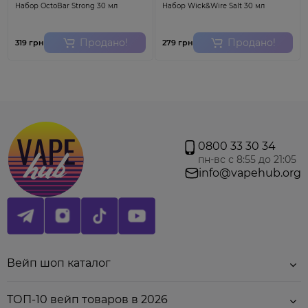
Набор OctoBar Strong 30 мл
Набор Wick&Wire Salt 30 мл
Характеристики
Smok RPM Coil Quartz
1.2ohm
:
Продано!
Продано!
319 грн
279 грн
Тип:
сменный испаритель
;
Тип спирали:
койл
;
Материал спирали:
Kanthal A1
;
Сопротивление:
1.2
Ом.
Внимание!
Цена указана за 1 шт.
Для использования на
Nord
4, Thallo, Thallo S, Nord X , RPM 2 Kit, RPM 2S, SCAR-P3, SCAR-P5,
RPM Lite, Alike, Pozz X, Nord 2, Fetch Pro, RPM80, RPM80 Pro,
0800 33 30 34
Fetch Mini, RPM40,
Morph Pod 40 Kit,
RPM4 Kit,
IPX 80 kit
.
В
ат
ка
пн-вс с 8:55 до 21:05
должна впитать жидкость поэтому рекомендуем заправить
info@vapehub.org
картридж и подождать 10-15 минут, а только потом
использовать!
Товар не подлежит обмену и возврату.
Вейп шоп каталог
ТОП-10 вейп товаров в 2026