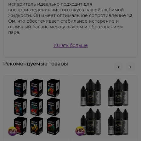
испаритель идеально подходит для
воспроизведения чистого вкуса вашей любимой
жидкости. Он имеет оптимальное сопротивление
1.2
Ом
, что обеспечивает стабильное испарение и
отличный баланс между вкусом и образованием
пара.
Каждый испаритель изготовлен из качественных
Узнать больше
материалов и выполнен с учетом последних
технологических стандартов, чтобы обеспечить
долгий срок службы и надежность.
Smok RPM Coil
Рекомендуемые товары
Quartz 1.2ohm
легко устанавливается и подходит для
ежедневного использования.
Если вы ищете испаритель, который даст вам
чистый вкус и высокую эффективность,
Smok RPM
Coil Quartz 1.2ohm
станет отличным выбором для
вашего устройства.