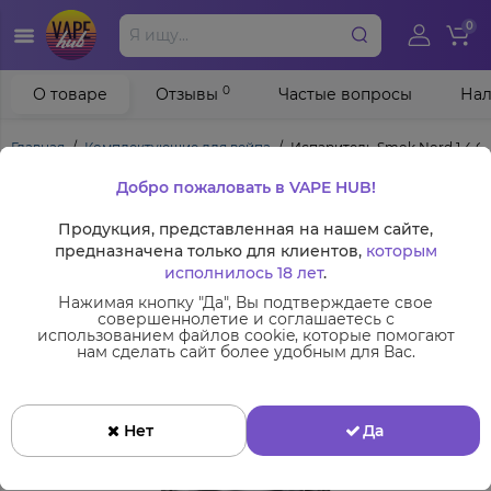
0
0
О товаре
Отзывы
Частые вопросы
Нал
Главная
Комплектующие для вейпа
Испаритель Smok Nord 1.4 Oh
Добро пожаловать в VAPE HUB!
Продукция, представленная на нашем сайте,
предназначена только для клиентов,
которым
исполнилось 18 лет
.
Нажимая кнопку "Да", Вы подтверждаете свое
совершеннолетие и соглашаетесь с
использованием файлов cookie, которые помогают
нам сделать сайт более удобным для Вас.
Нет
Да