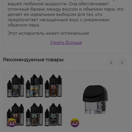
вашей любимой жидкости. Она обеспечивает
отличный баланс между вкусом и объемом пара, что
делает ее идеальным выбором для тех, кто
предпочитает насыщенный вкус с умеренным
объемом пара.
Этот испаритель имеет оптимальное
сопротивление
1,4 Ом
и используется для вейпинга
Узнать больше
с солевыми жидкостями.
Характеристика испарителя
Smok Nord 1,4 Ом
заключается в его способности к долгосрочному
Рекомендуемые товары
использованию без потери качества вкуса или
парообразования. Этот испаритель идеально
подходит для владельцев устройств Smok Nord,
которые ценят качество, простоту в обслуживании и
отличный вкус жидкости.
Что же касается испарителя Smok Nord 1.4 ohm
то он предназначен для тугой сигаретной
затяжки, имеет
1.4
Ом и работает на спирали
.