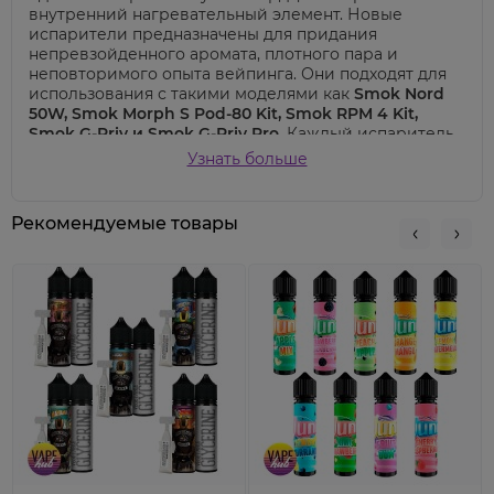
внутренний нагревательный элемент. Новые
испарители предназначены для придания
непревзойденного аромата, плотного пара и
неповторимого опыта вейпинга. Они подходят для
использования с такими моделями как
Smok Nord
50W, Smok Morph S Pod-80 Kit, Smok RPM 4 Kit,
Smok G-Priv и Smok G-Priv Pro
. Каждый испаритель
в этой серии оснащен тремя силиконовыми
Узнать больше
кольцами, гарантирующими надежную плотность.
Цвет каждого силиконового кольца одинаков, что
создает единый стильный вид. При установке
Рекомендуемые товары
испарителя в картридж дополнительное
силиконовое кольцо, расположенное в нижней
части испарителя, заполняет любые пробелы,
надежно защищая от утечки жидкости из
картриджа. Сердцем испарителя SMOK LP2 есть
внутренний нагревательный элемент с
многочисленными круглыми отверстиями.
Взаимодействие
сетчатого нагревательного
элемента
с насыщенным хлопком создает
волшебный вкус с нежным ароматом и изысканным
паром.
Характеристики Smok LP2 Meshed 0.4 ohm