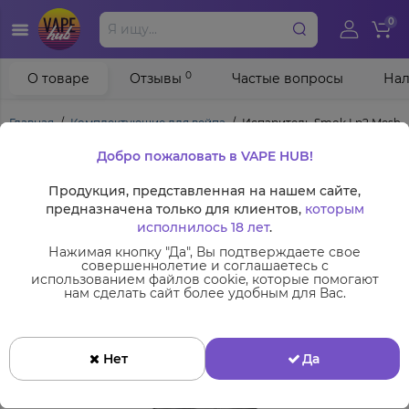
0
0
О товаре
Отзывы
Частые вопросы
Нал
Главная
Комплектующие для вейпа
Испаритель Smok Lp2 Meshed
Добро пожаловать в VAPE HUB!
Продукция, представленная на нашем сайте,
предназначена только для клиентов,
которым
исполнилось 18 лет
.
Нажимая кнопку "Да", Вы подтверждаете свое
совершеннолетие и соглашаетесь с
использованием файлов cookie, которые помогают
нам сделать сайт более удобным для Вас.
Нет
Да