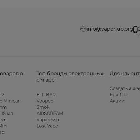
info@vapehub.org
п
товаров в
Топ бренды электронных
Для клиент
сигарет
Создать акка
 2
ELF BAR
Кешбек
e Minican
Voopoo
Акции
Ohm
Smok
 15 мл
AIRSCREAM
 мл
Vaporesso
Mini
Lost Vape
ro