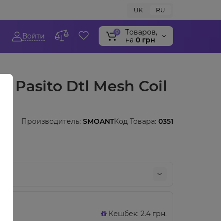
UK
RU
Tоваров,
0
Войти
на
0 грн
 Pasito Dtl Mesh Coil
Производитель:
SMOANT
Код Товара:
0351
Кешбек: 2.4 грн.