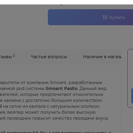
48 грн
Купить
2
тзывы
Частые вопросы
Наличие в магазинах
арители от компании Smoant, разработанные
ваемой pod системы
Smoant Pasito
. Данный вид
ователей, которые предпочитают относительно
 кальяна с достаточно большим количеством
l
на сетке из кантала с натуральным хлопком.
ия, вейпер может получить более высокую
ий проводник повысит качество передачи вкуса.