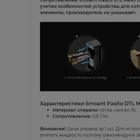
Сопротивление Smoant Pasito DTL Mesh Coi
учетом особенностей устройства, для ко
элементы, производитель не указывает.
Характеристики Smoant Pasito DTL Me
;
Материал спирали:
сетка, кантал А1
Сопротивление:
0,6 Ом.
Внимание!
Цена указана за 1 шт.
Для испол
впитать жидкость поэтому рекомендуем за