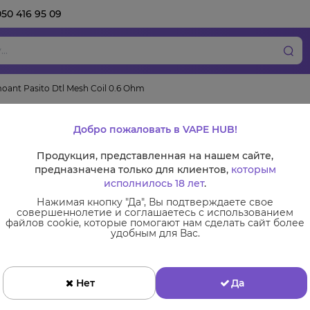
050 416 95 09
ant Pasito Dtl Mesh Coil 0.6 Ohm
Испаритель Smoant
Добро пожаловать в VAPE HUB!
0.6 Ohm
Продукция, представленная на нашем сайте,
предназначена только для клиентов,
которым
исполнилось 18 лет
.
Нажимая кнопку "Да", Вы подтверждаете свое
совершеннолетие и соглашаетесь с использованием
Сменные комплектующие
файлов cookie, которые помогают нам сделать сайт более
удобным для Вас.
Испарители
Нет
Да
Ціна:
99 грн