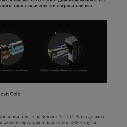
l составляет 0,6 Ом, а вот диапазон мощности, с
торого предназначены эти нагревательные
sh Coil:
ьзования только на
Smoant Pasito 1
.
В
ат
ка должна
править картридж и подождать 10-15 минут, а