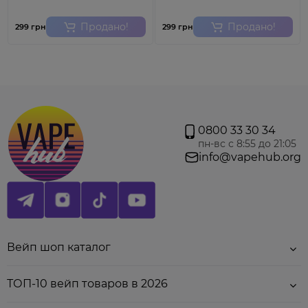
Мощность:
18-20 Вт.
Продано!
Продано!
299 грн
299 грн
Внимание!
Цена указана за 1 шт. Для использования
на
Innokin Sceptre Pod Kit (1400 мАг),Innokin Sceptre
2 Pod Kit,Innokin Sceptre Tube
.
Ватка должна впитать
в себя жидкость, поэтому рекомендуем заправить
картридж и подождать 10-15 минут, а только потом
использовать! Товар не подлежит обмену и
возврату.
0800 33 30 34
пн-вс с 8:55 до 21:05
info@vapehub.org
Вейп шоп каталог
ТОП-10 вейп товаров в 2026