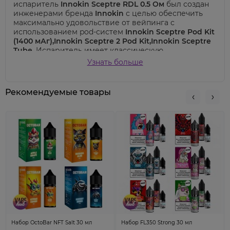
испаритель
Innokin Sceptre RDL 0.5 Ом
был создан
инженерами бренда
Innokin
с целью обеспечить
максимально удовольствие от вейпинга с
использованием pod-систем
Innokin Sceptre Pod Kit
(1400 мАг),Innokin Sceptre 2 Pod Kit,Innokin Sceptre
Tube.
Испаритель имеет классическую
металлическую спираль
с сопротивлением
0.5 Ом
,
Узнать больше
что позволяет получать свободную и насыщенную
затяжку, приближенную к кальянному опыту.
Рекомендуемая мощность для оптимальной работы
Рекомендуемые товары
этого испарителя составляет
18-20 Вт
, что
обеспечивает наилучшую комбинацию вкуса и пара.
При использовании этого испарителя, вам
необходимо переключить устройство в режим
повышенной производительности Boost, чтобы
получить максимальный выход и удовольствие от
парения.
Характеристики
Innokin Sceptre RDL 0.5
Ом
:
Тип:
сменный испаритель;
Сопротивление:
0.5 Ом;
Набор OctoBar NFT Salt 30 мл
Набор FL350 Strong 30 мл