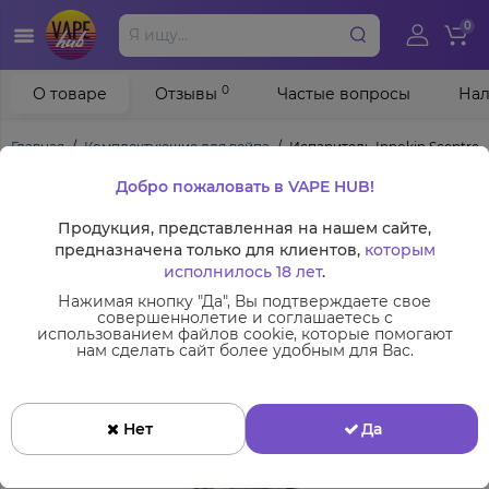
0
0
О товаре
Отзывы
Частые вопросы
Нал
Главная
Комплектующие для вейпа
Испаритель Innokin Sceptre 
Добро пожаловать в VAPE HUB!
Продукция, представленная на нашем сайте,
предназначена только для клиентов,
которым
исполнилось 18 лет
.
Нажимая кнопку "Да", Вы подтверждаете свое
совершеннолетие и соглашаетесь с
использованием файлов cookie, которые помогают
нам сделать сайт более удобным для Вас.
Нет
Да