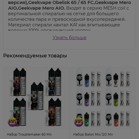
версия),Geekvape Obelisk 65 / 65 FC,Geekvape Mero
AIO,Geekvape Mero AIO
.
Входят в серию MESH coil с
вертикальной спиралью на сетке для большего
количества пара и превосходной вкусопередачей.
Материал спирали кантал KA1 как впитывающее
волокно 100% органический хлопок.
Узнать больше
Рекомендуемые товары
Внимание!
Цена указана за 1 шт.
Для использования
на
AEGIS Boost, AEGIS Boost Plus, Geekvape Aegis
Boost 2 (B60),Geekvape H45 (Aegis Hero 2 /
Classic),Geekvape Aegis Hero (первая
версия),Geekvape Obelisk 65 / 65 FC,Geekvape Mero
AIO,Geekvape Mero AIO.
Испаритель должен впитать
жидкость поэтому рекомендуем заправить
Набор Troublemaker 60 Мл
Набор Balon Mix 120 Мл
картридж и подождать 10-15 минут, а только потом