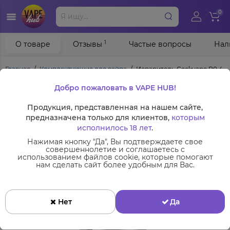
0
1
О товаре
Отзывы
Частые вопросы
Нал
Главная
Комплектующие для вейпа
Испаритель Geekvape B0.4 Co
Добро пожаловать в VAPE HUB!
Продукция, представленная на нашем сайте,
предназначена только для клиентов,
которым
исполнилось 18 лет
.
Нажимая кнопку "Да", Вы подтверждаете свое
совершеннолетие и соглашаетесь с
использованием файлов cookie, которые помогают
нам сделать сайт более удобным для Вас.
Нет
Да