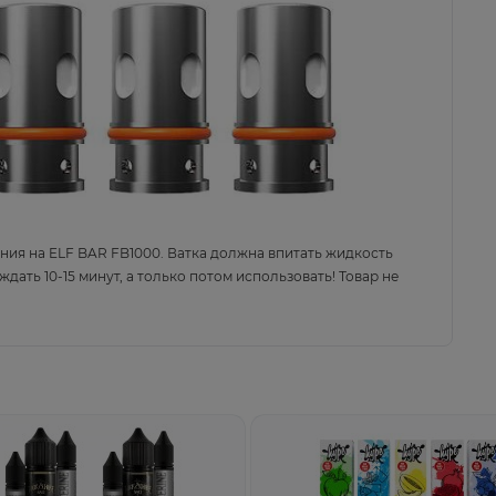
ания на
ELF
BAR
FB
1000
.
В
ат
ка должна впитать жидкость
ать 10-15 минут, а только потом использовать!
Товар не