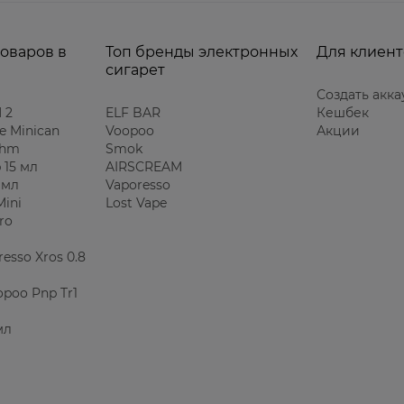
товаров в
Топ бренды электронных
Для клиент
сигарет
Создать акка
 2
ELF BAR
Кешбек
e Minican
Voopoo
Акции
Ohm
Smok
 15 мл
AIRSCREAM
 мл
Vaporesso
Mini
Lost Vape
ro
esso Xros 0.8
poo Pnp Tr1
мл