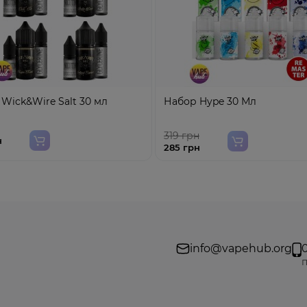
Wick&Wire Salt 30 мл
Набор Hype 30 Мл
319 грн
н
285 грн
info@vapehub.org
п