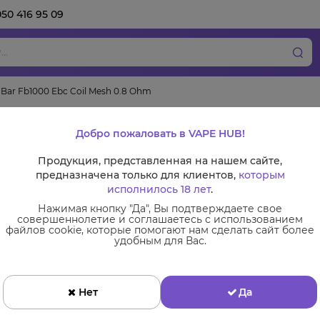
050 416 95 09
 Bar Fb1000 Ebc Coil Mesh 0.8 Ohm
Испаритель Elf Bar
Добро пожаловать в VAPE HUB!
0.8 Ohm
Продукция, представленная на нашем сайте,
предназначена только для клиентов,
которым
исполнилось 18 лет
.
Нажимая кнопку "Да", Вы подтверждаете свое
совершеннолетие и соглашаетесь с использованием
Сменные комплектующие
файлов cookie, которые помогают нам сделать сайт более
удобным для Вас.
Испарители
Нет
Да
Ціна:
125 грн