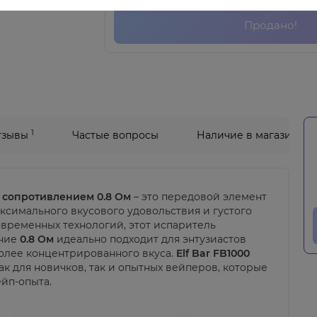
Продано!
1
тзывы
Частые вопросы
Наличие в магазинах
 с сопротивлением 0.8 Ом
– это передовой элемент
ксимального вкусового удовольствия и густого
овременных технологий, этот испаритель
ение
0.8 Ом
идеально подходит для энтузиастов
более концентрированного вкуса.
Elf Bar FB1000
к для новичков, так и опытных вейперов, которые
ейп-опыта.