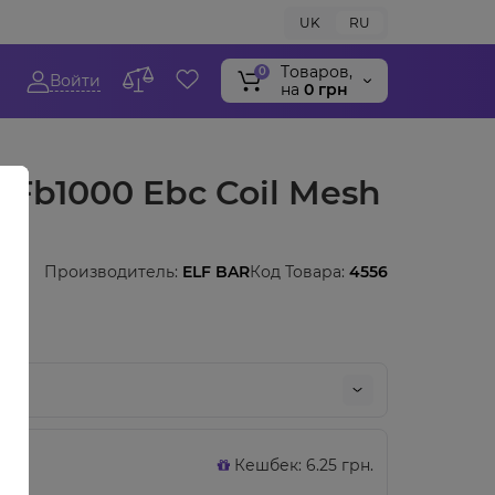
UK
RU
Tоваров,
0
Войти
на
0 грн
 Fb1000 Ebc Coil Mesh
Производитель:
ELF BAR
Код Товара:
4556
Кешбек: 6.25 грн.