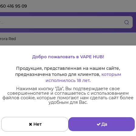
050 416 95 09
urora Red
VooPoo Vinci - Aur
Добро пожаловать в VAPE HUB!
П
Продукция, представленная на нашем сайте,
предназначена только для клиентов,
которым
исполнилось 18 лет
.
Нажимая кнопку "Да", Вы подтверждаете свое
совершеннолетие и соглашаетесь с использованием
файлов cookie, которые помогают нам сделать сайт более
удобным для Вас.
Сменные комплектующие
Нет
Да
Картриджи