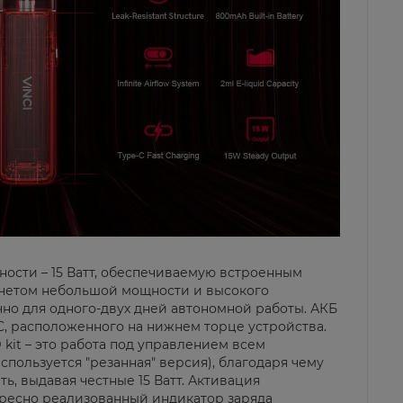
ности – 15 Ватт, обеспечиваемую встроенным
 учетом небольшой мощности и высокого
но для одного-двух дней автономной работы. АКБ
C, расположенного на нижнем торце устройства.
it – это работа под управлением всем
используется "резанная" версия), благодаря чему
ь, выдавая честные 15 Ватт. Активация
ересно реализованный индикатор заряда