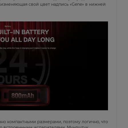
 а изменяющая свой цвет надпись «Gene» в нижней
чно компактными размерами, поэтому логично, что
со встроенными испарителями. Мундштук