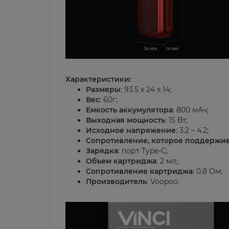
Характеристики:
Размеры
: 93.5 х 24 х 14;
Вес
: 60г;
Емкость
аккумулятора
: 800 мАч;
Выходная
мощность
: 15 Вт;
Исходное
напряжение
: 3.2 – 4.2;
Сопротивление, которое поддержив
Зарядка
: порт Type-C;
Объем
картриджа
: 2 мл;
Сопротивление
картриджа
: 0.8 Ом;
Производитель
: Voopoo.