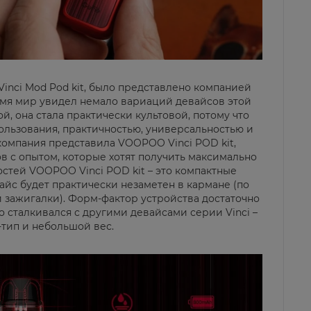
Vinci Mod Pod kit, было представлено компанией
время мир увидел немало вариаций девайсов этой
й, она стала практически культовой, потому что
ользования, практичностью, универсальностью и
омпания представила VOOPOO Vinci POD kit,
ов с опытом, которые хотят получить максимально
остей VOOPOO Vinci POD kit – это компактные
вайс будет практически незаметен в кармане (по
 зажигалки). Форм-фактор устройства достаточно
о сталкивался с другими девайсами серии Vinci –
-тип и небольшой вес.