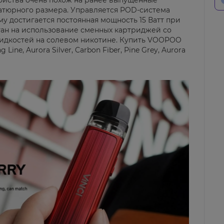
ойства очень похож на ранее выпущенные
иатюрного размера. Управляется POD-система
у достигается постоянная мощность 15 Ватт при
тан на использование сменных картриджей со
идкостей на солевом никотине. Купить VOOPOO
 Line, Aurora Silver, Carbon Fiber, Pine Grey, Aurora