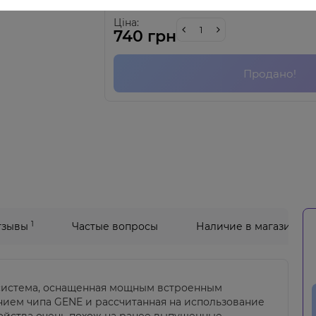
Ціна:
740 грн
Продано!
1
тзывы
Частые вопросы
Наличие в магазинах
система, оснащенная мощным встроенным
ием чипа GENE и рассчитанная на использование