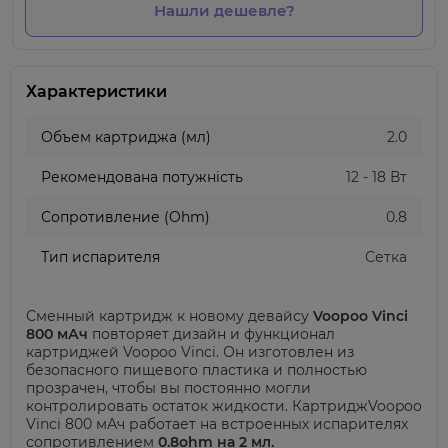
Нашли дешевле?
Характеристики
Объем картриджа (мл)
2.0
Рекомендована потужність
12 - 18 Вт
Сопротивление (Ohm)
0.8
Тип испарителя
Сетка
Сменный картридж к новому девайсу
Voopoo Vinci
800 мАч
повторяет дизайн и функционал
картриджей Voopoo Vinci. Он изготовлен из
безопасного пищевого пластика и полностью
прозрачен, чтобы вы постоянно могли
контролировать остаток жидкости.
Картридж
Voopoo
Vinci 800 мАч
работает на встроенных испарителях
сопротивлением
0.8
o
hm
на 2 мл.