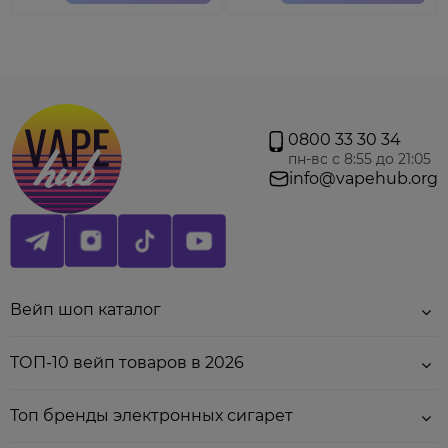
Внимание!
Цена указана за 1 шт.
Для использования на
V
ooPoo Drag Nano
2
и
Vinci 800 м
Аг
.
В
ат
ка должна впитать в себя жидкость поэтому
рекомендуем заправить картридж и подождать 10-15 минут, а только потом
использовать!
Товар не подлежит обмену и возврату
.
0800 33 30 34
пн-вс с 8:55 до 21:05
info@vapehub.org
Вейп шоп каталог
ТОП-10 вейп товаров в 2026
Топ бренды электронных сигарет