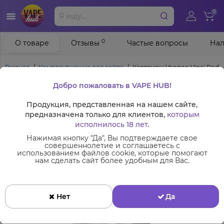
0
0
О товаре
Отзывы
Частые вопросы
Нал
Главная
Комплектующие для вейпа
Картридж Voopoo Vinci Pod 
Добро пожаловать в VAPE HUB!
Продукция, представленная на нашем сайте,
предназначена только для клиентов,
которым
исполнилось 18 лет
.
Нажимая кнопку "Да", Вы подтверждаете свое
совершеннолетие и соглашаетесь с
использованием файлов cookie, которые помогают
нам сделать сайт более удобным для Вас.
Нет
Да