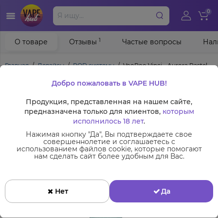
0
1
О товаре
Отзывы
Частые вопросы
Нал
Главная
Девайсы
POD системы
VooPoo Vinci - Aurora Pastel
Добро пожаловать в VAPE HUB!
Продукция, представленная на нашем сайте,
предназначена только для клиентов,
которым
исполнилось 18 лет
.
Нажимая кнопку "Да", Вы подтверждаете свое
совершеннолетие и соглашаетесь с
использованием файлов cookie, которые помогают
нам сделать сайт более удобным для Вас.
Нет
Да