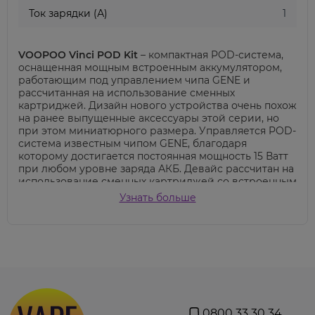
Ток зарядки (А)
1
VOOPOO Vinci POD Kit
– компактная POD-система,
оснащенная мощным встроенным аккумулятором,
работающим под управлением чипа GENE и
рассчитанная на использование сменных
картриджей. Дизайн нового устройства очень похож
на ранее выпущенные аксессуары этой серии, но
при этом миниатюрного размера. Управляется POD-
система известным чипом GENE, благодаря
которому достигается постоянная мощность 15 Ватт
при любом уровне заряда АКБ. Девайс рассчитан на
использование сменных картриджей со встроенным
испарителем для сжигания жидкостей на солевом
Узнать больше
никотине. Купить VOOPOO Vinci POD kit можно в
семи цветах - Dazzling Line, Aurora Silver, Carbon
Fiber, Pine Grey, Aurora Pastel, Aurora Neon, Aurora
Red.
0800 33 30 34