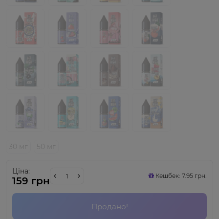
30 мг
50 мг
Ціна:
Кешбек: 7.95 грн.
159 грн
Продано!