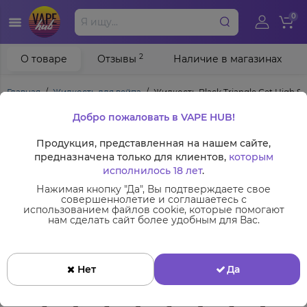
0
2
О товаре
Отзывы
Наличие в магазинах
Главная
Жидкость для вейпа
Жидкость Black Triangle Get High Sa
Добро пожаловать в VAPE HUB!
Продукция, представленная на нашем сайте,
предназначена только для клиентов,
которым
исполнилось 18 лет
.
Нажимая кнопку "Да", Вы подтверждаете свое
совершеннолетие и соглашаетесь с
использованием файлов cookie, которые помогают
нам сделать сайт более удобным для Вас.
Нет
Да