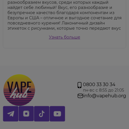
разнообразием вкусов, среди которых каждый
найдет себе любимый! Вкус, его разнообразие и
безупречное качество благодаря компонентам из
Европы и США – отличное и выгодное сочетание для
повседневного курения! Лаконичный дизайн
этикеток с рисунками, которые точно передают вкус
внутри банки.
Узнать больше
0800 33 30 34
пн-вс с 8:55 до 21:05
info@vapehub.org
Палитра вкусов:
Airy Strawberry
– мороженое со сладкой
клубникой;;
Alpine Freshness
– мята перечная;;
American Breakfast
– классический
американский завтрак – фруктовые кольца с