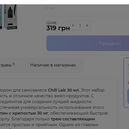
30 мг
Ціна:
319 грн
Продано!
0
тзывы
Наличие в магазинах
бором для самозамеса
Chill Lab 30 мл
. Этот набор
ость и отличное качество вейп-продуктов. С
гредиентов для создания лучшей жидкости.
еспечивая универсальность использования этого
тин с крепостью 30 мг
, обеспечивающий быстрое
орлу. Благодаря только
трем составляющим
ится простым и приятным. Одним из главных