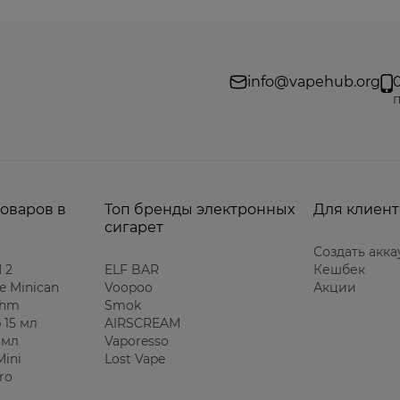
info@vapehub.org
п
товаров в
Топ бренды электронных
Для клиент
сигарет
Создать акка
 2
ELF BAR
Кешбек
e Minican
Voopoo
Акции
Ohm
Smok
 15 мл
AIRSCREAM
 мл
Vaporesso
Mini
Lost Vape
ro