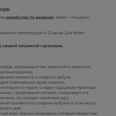
ора:
ала
никобустер по желанию
, затем – глицерин.
омнатной температуре 6-12 часов. Для более
д каждой заправкой картриджа.
ограда, заряжающий вас энергией и живостью,
на винограднике.
щением свежести и сладкого арбуза,
ющий освежающий заряд энергии.
ной вишни со льдом, создает ощущение прохлады.
рника с гранатовыми нотками, смешиваются в
линкой, что придает приятный вкус.
он встречается со сладким арбузом в этом вкусе,
етнего дня.
ный вкус черной смородины, который вводит вас