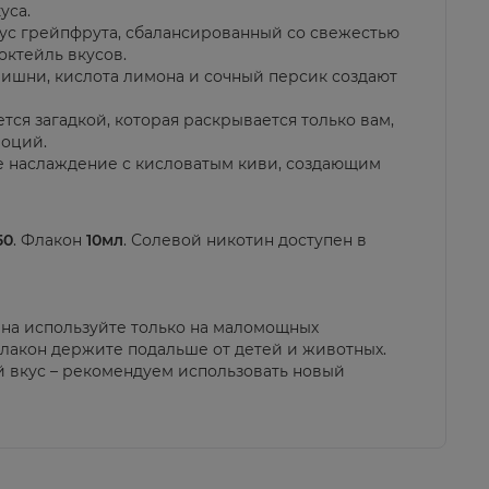
уса.
кус грейпфрута, сбалансированный со свежестью
ктейль вкусов.
вишни, кислота лимона и сочный персик создают
ется загадкой, которая раскрывается только вам,
моций.
е наслаждение с кисловатым киви, создающим
50
. Флакон
10мл
. Солевой никотин доступен в
на используйте только на маломощных
Флакон держите подальше от детей и животных.
й вкус – рекомендуем использовать новый