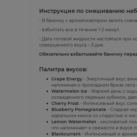
Инструкция по смешиванию наб
- В баночку с ароматизатором залить снач
- взболтать все в течение 1-2 минут.
- Дать готовой жидкости настояться при к
совершенного вкуса – 3 дня.
Обязательно взбалтывайте баночку пере
Палитра вкусов:
Grape Energy
- Энергичный вкус вин
напоминая о прохладном бризе лета 
Watermelon Ice
- Жаркий день с ощу
охлажденного ледяным кубиком, да
Cherry Frost
- Интенсивный вкус соч
Blueberry Pomegranate
- Сладкая че
идеальном миксе со сладостью и кис
Lemon Watermelon
- кисловатый лим
что напоминает о свежести и вкусе л
Blackcurrant
- Интенсивный и аромат