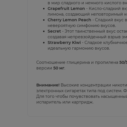
в мир сладкого и немного кислого вк
Grapefruit Lemon
- Кисло-сладкий в
лимона, создающий неповторимый ко
Cherry Lemon Peach
- Сладкий вкус 
невероятную симфонию вкусов.
Secret
- Этот таинственный вкус оста
создавая непревзойденный взрыв э
Strawberry Kiwi
- Сладкое клубнично
идеальную гармонию вкусов.
Соотношение глицерина и пропилена
50/
версии
50 мг
.
Внимание!
Высокие концентрации никоти
электронных сигаретах типа под систем. 
Для того чтобы почувствовать насыщенны
испаритель или картридж.