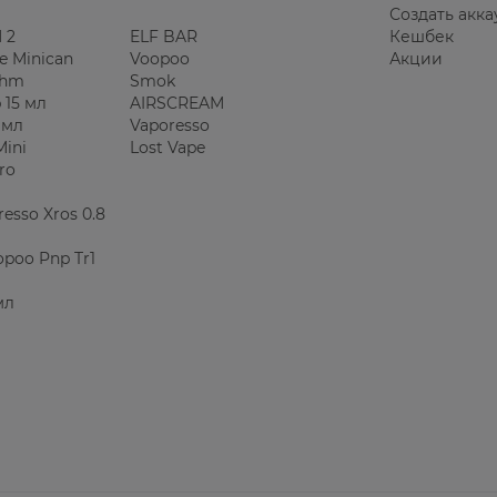
Создать акка
 2
ELF BAR
Кешбек
e Minican
Voopoo
Акции
Ohm
Smok
 15 мл
AIRSCREAM
 мл
Vaporesso
Mini
Lost Vape
ro
esso Xros 0.8
poo Pnp Tr1
мл