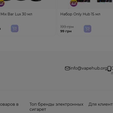
Mix Bar Lux 30 мл
Набор Only Hub 15 мл
199 грн
н
99 грн
info@vapehub.org
п
товаров в
Топ бренды электронных
Для клиент
сигарет