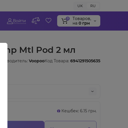
UK
RU
Tоваров,
0
Войти
на
0 грн
Pnp Mtl Pod 2 мл
оизводитель:
Voopoo
Код Товара:
6941291505635
Кешбек: 6.15 грн.