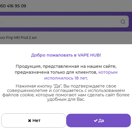
050 416 95 09
oo Pnp Mtl Pod 2 мл
Картридж Voopoo 
Добро пожаловать в VAPE HUB!
Пр
Продукция, представленная на нашем сайте,
предназначена только для клиентов,
которым
исполнилось 18 лет
.
Сменные комплектующие
Нажимая кнопку "Да", Вы подтверждаете свое
совершеннолетие и соглашаетесь с использованием
Испарители
файлов cookie, которые помогают нам сделать сайт более
удобным для Вас.
Ціна:
123 грн
Нет
Да