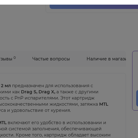
Купить
0
тзывы
Частые вопросы
Наличие в магазинах
 2 мл
предназначен для использования с
акими как
Drag S, Drag X,
а также с другими
ть с PnP испарителями. Этот картридж
высококачественными жидкостями, затяжка
MTL
уса и удовольствие от курения.
MTL
включают его удобство в использовании и
ной системой заполнения, обеспечивающей
кости. Кроме того, картридж обладает высоким