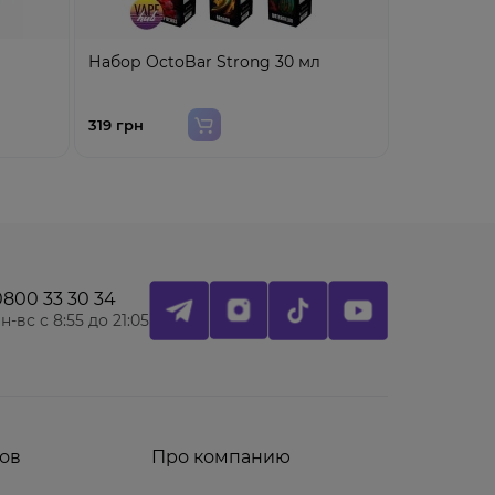
Набор Jun
Набор OctoBar Strong 30 мл
229 грн
319 грн
0800 33 30 34
н-вс с 8:55 до 21:05
ов
Про компанию