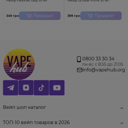
Набор Flavorlab Lady 30 мл
Набор Octobar Prime 30 мл
Продано!
Продано!
349 грн
399 грн
0800 33 30 34
Основные характеристики
пн-вс с 8:55 до 21:05
info@vapehub.org
Объем
3 мл
Сопротивление
0.6 Ом; 0.8 Ом
Тип спирали
сетка
Материал
пластик
Вейп шоп каталог
Заправка
боковая
ТОП-10 вейп товаров в 2026
Крепление картриджа
магнитное