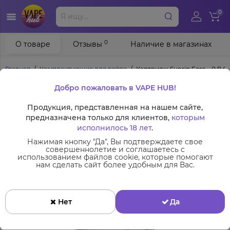
0
0
О товаре
Отзывы
Наличие в магазинах
Главная
Комплектующие для вейпа
Картридж Suorin Fero - 0.8 О
Добро пожаловать в VAPE HUB!
Продукция, представленная на нашем сайте,
предназначена только для клиентов,
которым
исполнилось 18 лет
.
Нажимая кнопку "Да", Вы подтверждаете свое
совершеннолетие и соглашаетесь с
использованием файлов cookie, которые помогают
нам сделать сайт более удобным для Вас.
Нет
Да