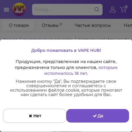
0
0
О товаре
Отзывы
Частые вопросы
Нал
Главная
Комплектующие для вейпа
Картридж Lost Vape Ursa Nano
Добро пожаловать в VAPE HUB!
Продукция, представленная на нашем сайте,
предназначена только для клиентов,
которым
исполнилось 18 лет
.
Нажимая кнопку "Да", Вы подтверждаете свое
совершеннолетие и соглашаетесь с
использованием файлов cookie, которые помогают
нам сделать сайт более удобным для Вас.
Нет
Да