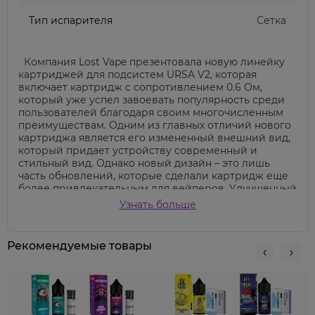
Тип испарителя
Сетка
Компания Lost Vape презентовала новую линейку
картриджей для подсистем URSA V2, которая
включает картридж с сопротивлением 0.6 Ом,
который уже успел завоевать популярность среди
пользователей благодаря своим многочисленным
преимуществам. Одним из главных отличий нового
картриджа является его измененный внешний вид,
который придает устройству современный и
стильный вид. Однако новый дизайн – это лишь
часть обновлений, которые сделали картридж еще
более привлекательным для вейперов. Улучшенный
срок службы картриджа позволяет пользователям
Узнать больше
дольше наслаждаться любимыми жидкостями.
Согласно заявлениям производителя, картридж
можно перезаправить до 10 раз, что в сумме
Рекомендуемые товары
позволяет выпарить до
30 мл жидкости.
Это
значительно уменьшает затраты на расходные
материалы и делает процесс вейпинга экономнее.
Картридж также оснащен улучшенной системой
защиты от протеканий жидкости, что обеспечивает