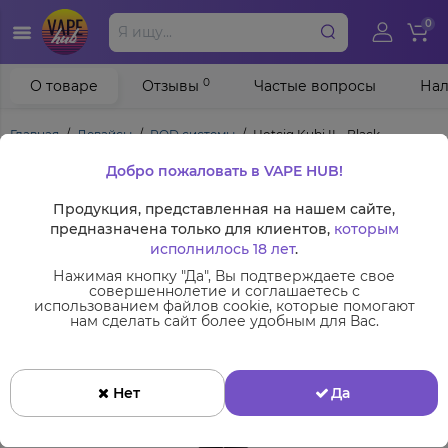
0
0
О товаре
Отзывы
Частые вопросы
Нал
Главная
Девайсы
POD системы
Hotcig Kubi II - Black
Добро пожаловать в VAPE HUB!
Продукция, представленная на нашем сайте,
предназначена только для клиентов,
которым
исполнилось 18 лет
.
Нажимая кнопку "Да", Вы подтверждаете свое
совершеннолетие и соглашаетесь с
использованием файлов cookie, которые помогают
нам сделать сайт более удобным для Вас.
Нет
Да