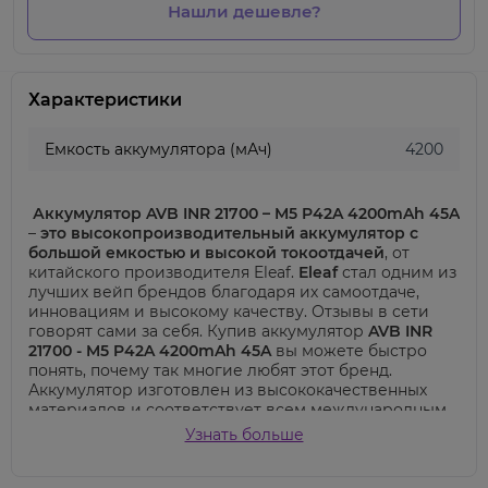
Нашли дешевле?
Характеристики
Емкость аккумулятора (мАч)
4200
Аккумулятор AVB INR 21700 – M5 P42A 4200mAh 45A
–
это высокопроизводительный аккумулятор с
большой емкостью и высокой токоотдачей
, от
китайского производителя Eleaf.
Elea
f
стал одним из
лучших вейп брендов благодаря их самоотдаче,
инновациям и высокому качеству.
Отзывы в сети
говорят сами за себя. Купив аккумулятор
AVB INR
21700 - M5 P42A 4200mAh 45A
вы можете быстро
понять, почему так многие любят этот бренд.
Аккумулятор изготовлен из высококачественных
материалов и соответствует всем международным
стандартам безопасности. Этот аккумулятор
Узнать больше
идеально подходит для использования в различных
устройствах, требующих длительного времени