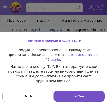
0
1
Про товар
Відгуки
Наявність в магазинах
Головна
Комплектуючі для вейпу
Картридж Vaporesso Vibe 1,0 Ом
Ласкаво просимо в VAPE HUB!
Продукція, представлена на нашому сайті
призначена тільки для клієнтів,
яким виповнилося
18 років
.
Натискаючи кнопку "Так", Ви підтверджуєте своє
повноліття та даєте згоду на використання файлів
cookie, які допомагають нам зробити сайт
зручнішим для Вас.
Ні
Так