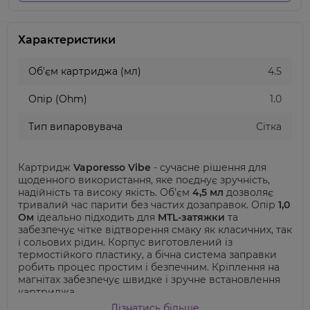
Характеристики
Об'єм картриджа (мл)
4.5
Опір (Ohm)
1.0
Тип випаровувача
Сітка
Картридж
Vaporesso Vibe
- сучасне рішення для
щоденного використання, яке поєднує зручність,
надійність та високу якість. Об’єм
4,5 мл
дозволяє
тривалий час парити без частих дозаправок. Опір
1,0
Ом
ідеально підходить для
MTL-затяжки
та
забезпечує чітке відтворення смаку як класичних, так
і сольових рідин. Корпус виготовлений із
термостійкого пластику, а бічна система заправки
робить процес простим і безпечним. Кріплення на
магнітах забезпечує швидке і зручне встановлення
картриджа.
Дізнатись більше