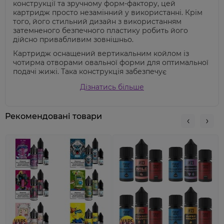
конструкції та зручному форм-фактору, цей
картридж просто незамінний у використанні. Крім
того, його стильний дизайн з використанням
затемненого безпечного пластику робить його
дійсно привабливим зовнішньо.
Картридж оснащений вертикальним койлом із
чотирма отворами овальної форми для оптимальної
подачі жижі. Така конструкція забезпечує
інтенсивний та стабільний смаковий досвід. Крім
Дізнатись більше
того, картридж має нерозбірну конструкцію, що
робить його дуже зручним у використанні - ви
просто заправляєте й відразу насолоджуєтесь
Рекомендовані товари
вейпінгом!
Особливим елементом картриджа
Vaporesso
OSMALL
є унікальний ґнот, створений з двошарової
конструкції. Перший шар з лляної вати, а другий з
нетканого матеріалу, що забезпечує вам
надзвичайно чистий та насичений смак. Це
допомагає створити дійсно приємний та
задовільний вейпінг досвід.
З опором
1.2 Ом,
картридж
Vaporesso OSMALL
дарує
вам тугу затяжку сигаретного типу з характерним
відчуттям у горлі, яке ви так цінуєте. Насичений