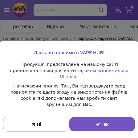
0
1
Про товар
Відгуки
Часті запитання
Ная
Головна
Комплектуючі для вейпу
Картридж Vaporesso OSMALL PO
Ласкаво просимо в VAPE HUB!
Продукція, представлена на нашому сайті
призначена тільки для клієнтів,
яким виповнилося
18 років
.
Натискаючи кнопку "Так", Ви підтверджуєте своє
повноліття та даєте згоду на використання файлів
cookie, які допомагають нам зробити сайт
зручнішим для Вас.
Ні
Так