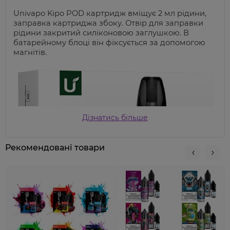
Univapo K
ipo POD картридж вміщує 2 мл рідини,
заправка картриджа збоку. Отвір для заправки
рідини закритий силіконовою заглушкою. В
батарейному блоці він фіксується за допомогою
магнітів.
Дізнатись більше
Рекомендовані товари
Плюснутий мундштук на картриджі Kipo Pod
зручний у використанні. Змінні картриджі для Pod
систем Univapo Kipo Pod найкраще
використовувати з рідиною для електронних