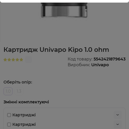
Картридж Univapo Kipo 1.0 ohm
Код товару:
5542421879643
Виробник:
Univapo
Оберіть опір:
1.0
1.3
Змінні комплектуючі
Картриджі
Картриджі