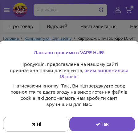
0
2
Про товар
Відгуки
Часті запитання
Ная
Головна
Комплектуючі для вейпу
Картридж Univapo Kipo 1.0 oh
Ласкаво просимо в VAPE HUB!
Продукція, представлена на нашому сайті
призначена тільки для клієнтів,
яким виповнилося
18 років
.
Натискаючи кнопку "Так", Ви підтверджуєте своє
повноліття та даєте згоду на використання файлів
cookie, які допомагають нам зробити сайт
зручнішим для Вас.
Ні
Так