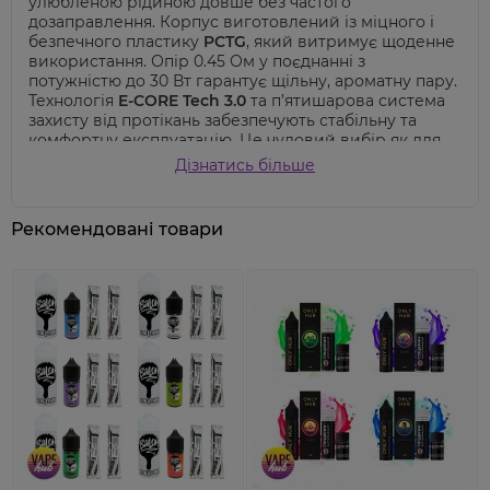
улюбленою рідиною довше без частого
дозаправлення. Корпус виготовлений із міцного і
безпечного пластику
PCTG
, який витримує щоденне
використання. Опір 0.45 Ом у поєднанні з
потужністю до 30 Вт гарантує щільну, ароматну пару.
Технологія
E-CORE Tech 3.0
та п’ятишарова система
захисту від протікань забезпечують стабільну та
комфортну експлуатацію. Це чудовий вибір як для
новачків, так і для досвідчених вейперів.
Дізнатись більше
Рекомендовані товари
Завдяки зручній
боковій заправці
через
спеціальний отвір та надійному магнітному
кріпленню, картриджі легко встановлюються й
утримуються у пристрої без зайвих зусиль.
Оснащені сітчастим випаровувачем із опором
0.45