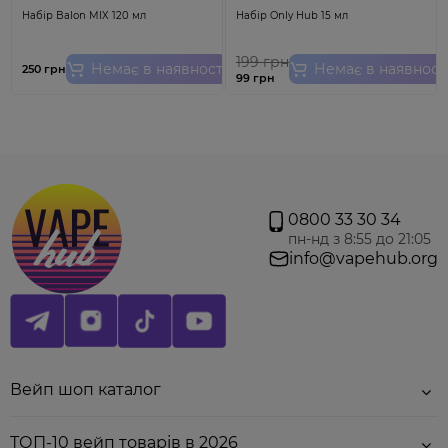
Ом
, оновлені картриджі забезпечують ідеальний
Набір Balon MIX 120 мл
Набір Only Hub 15 мл
баланс між насиченим смаком і густою парою.
Кожен затяг приносить яскраві смакові враження,
які залишають приємне післясмакове враження.
199 грн
Немає в наявності
Немає в наявност
250 грн
99 грн
0800 33 30 34
пн-нд з 8:55 до 21:05
info@vapehub.org
Характеристика:
Опір випаровувача:
0,45 Ом;
Тип нагрівального елементу:
сітка;
Об’єм:
3,0 мл;
Матеріал:
пластик;
Заправка:
бокова;
Кріплення:
магнітне;
Вейп шоп каталог
Виробник:
Lost Vape.
ТОП-10 вейп товарів в 2026