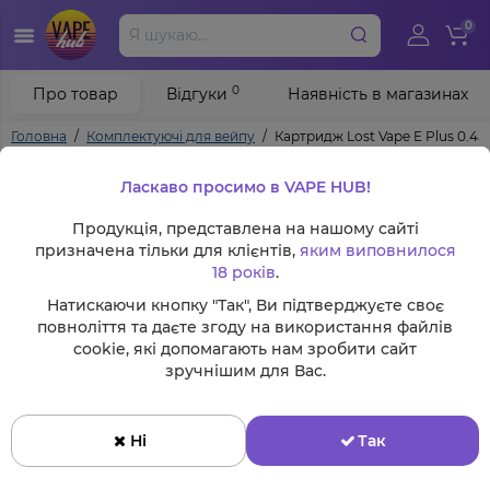
0
0
Про товар
Відгуки
Наявність в магазинах
Головна
Комплектуючі для вейпу
Картридж Lost Vape E Plus 0.45
Ласкаво просимо в VAPE HUB!
Продукція, представлена на нашому сайті
призначена тільки для клієнтів,
яким виповнилося
18 років
.
Натискаючи кнопку "Так", Ви підтверджуєте своє
повноліття та даєте згоду на використання файлів
cookie, які допомагають нам зробити сайт
зручнішим для Вас.
Ні
Так