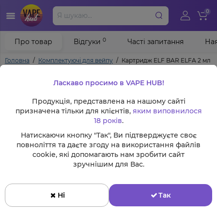
0
0
Про товар
Відгуки
Часті запитання
Ная
Головна
Комплектуючі для вейпу
Картридж ELF BAR ELFA 2 мл 5
Ласкаво просимо в VAPE HUB!
Продукція, представлена на нашому сайті
призначена тільки для клієнтів,
яким виповнилося
18 років
.
Натискаючи кнопку "Так", Ви підтверджуєте своє
повноліття та даєте згоду на використання файлів
cookie, які допомагають нам зробити сайт
зручнішим для Вас.
Ні
Так