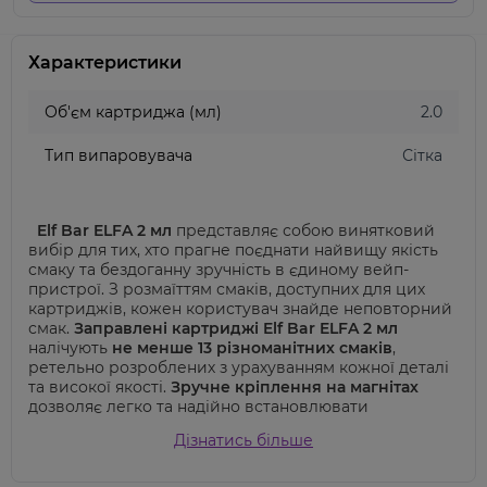
Характеристики
Об'єм картриджа (мл)
2.0
Тип випаровувача
Сітка
Elf Bar ELFA 2 мл
представляє собою винятковий
вибір для тих, хто прагне поєднати найвищу якість
смаку та бездоганну зручність в єдиному вейп-
пристрої. З розмаїттям смаків, доступних для цих
картриджів, кожен користувач знайде неповторний
смак.
Заправлені картриджі Elf Bar ELFA 2 мл
налічують
не менше 13 різноманітних смаків
,
ретельно розроблених з урахуванням кожної деталі
та високої якості.
Зручне кріплення на магнітах
дозволяє легко та надійно встановлювати
картриджі, забезпечуючи швидку заміну і
Дізнатись більше
безперебійний вейпінг. З об'ємом
2 мл рідини
ці
картриджі дарують можливість насолоджуватися
вейпінгом на протязі тривалого часу, а
кількість