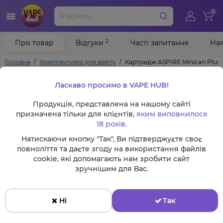
0
2
Про товар
Відгуки
Часті запитання
Ная
Головна
Комплектуючі для вейпу
Картридж ASPIRE Minican Plus, 
Ласкаво просимо в VAPE HUB!
Продукція, представлена на нашому сайті
призначена тільки для клієнтів,
яким виповнилося
18 років
.
Натискаючи кнопку "Так", Ви підтверджуєте своє
повноліття та даєте згоду на використання файлів
cookie, які допомагають нам зробити сайт
зручнішим для Вас.
Ні
Так