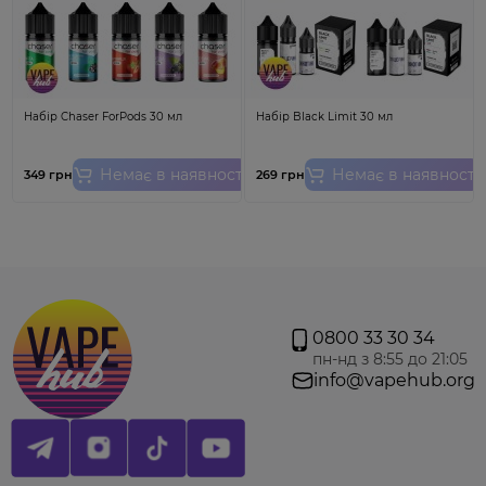
Набір Chaser ForPods 30 мл
Набір Black Limit 30 мл
Немає в наявності
Немає в наявності
349 грн
269 грн
Увага!
Ціна вказана за 1 шт. Для використання на Aspire Minican 1,
Minican 2 та Minican Plus. Ватка має ввібрати в себе рідину тому
рекомендуємо заправити картридж та зачекати 10-15 хвилин, а лиш
потім використовувати! Товар не підлягає обміну та поверненню.
0800 33 30 34
пн-нд з 8:55 до 21:05
info@vapehub.org