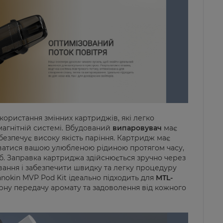
користання змінних картриджів, які легко
магнітній системі. Вбудований
випаровувач
має
безпечує високу якість паріння.
Картридж має
ватися вашою улюбленою рідиною протягом часу,
б. Заправка картриджа здійснюється зручно через
вання і забезпечити швидку та легку процедуру
nokin MVP Pod Kit ідеально підходить для
MTL-
арну передачу аромату та задоволення від кожного