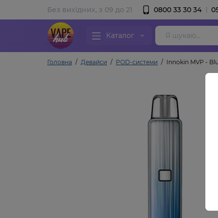
Без вихідних, з 09 до 21
0800 33 30 34
0
Каталог
Головна
Девайси
POD-системи
Innokin MVP - Bl