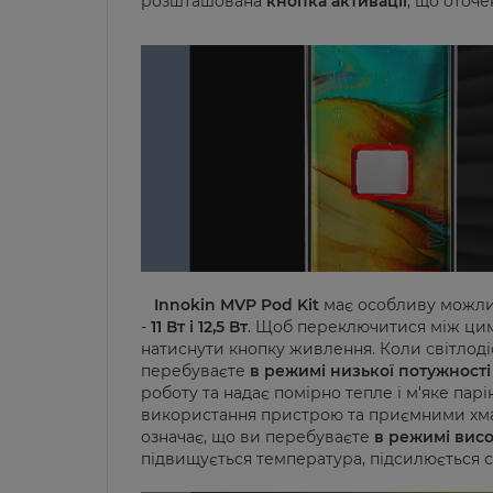
розшташована
кнопка активації
, що оточе
Innokin MVP Pod Kit
має особливу можлив
-
11 Вт і 12,5 Вт
. Щоб переключитися між цим
натиснути кнопку живлення. Коли світлод
перебуваєте
в режимі низької потужності
роботу та надає помірно тепле і м'яке па
використання пристрою та приємними хма
означає, що ви перебуваєте
в режимі висо
підвищується температура, підсилюється см