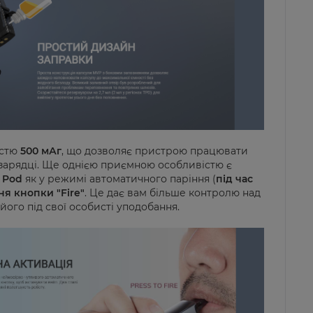
істю
500 мАг
, що дозволяє пристрою працювати
ідзарядці. Ще однією приємною особливістю є
P Pod
як у режимі автоматичного паріння (
під час
я кнопки "Fire"
. Це дає вам більше контролю над
ого під свої особисті уподобання.