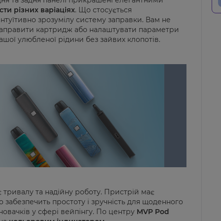
едня та задня панелі прикрашені елегантними
сти різних варіаціях
. Що стосується
 інтуїтивно зрозумілу систему заправки. Вам не
 заправити картридж або налаштувати параметри
шої улюбленої рідини без зайвих клопотів.
 тривалу та надійну роботу. Пристрій має
що забезпечить простоту і зручність для щоденного
новачків у сфері вейпінгу. По центру
MVP Pod