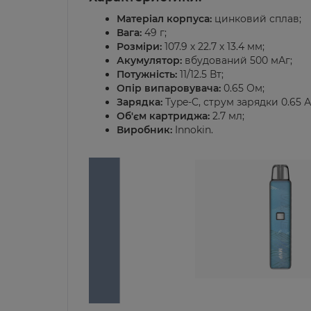
Матеріал корпуса:
цинковий сплав;
Вага:
49 г;
Розміри:
107.9 х 22.7 х 13.4 мм;
Акумулятор:
вбудований 500 мАг;
Потужність:
11/12.5 Вт;
Опір випаровувача:
0.65 Ом;
Зарядка:
Type-C, струм зарядки 0.65 А
Об'єм картриджа:
2.7 мл;
Виробник:
Innokin.