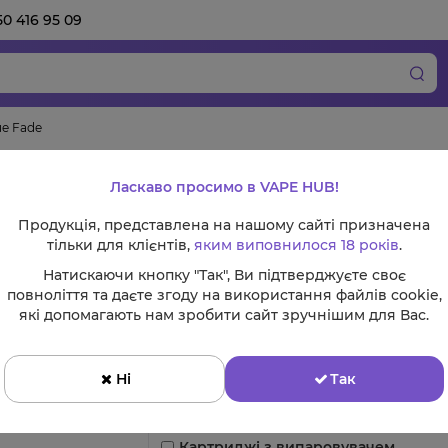
50 416 95 09
ue Fade
Innokin MVP - Blu
Ласкаво просимо в VAPE HUB!
Продукція, представлена на нашому сайті призначена
тільки для клієнтів,
яким виповнилося 18 років
.
Натискаючи кнопку "Так", Ви підтверджуєте своє
Оберіть колір:
повноліття та даєте згоду на використання файлів cookie,
які допомагають нам зробити сайт зручнішим для Вас.
Ні
Так
Змінні комплектуючі
Картриджі з випаровувачем