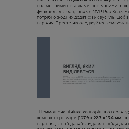
високоякісного
цинкового сплаву
, а пер
полімерними вставками, доступними
в ше
функціональності, Innokin MVP Pod Kit має
потрібно жодних додаткових зусиль, щоб
паріння. Просто насолоджуйтесь смаком ва
Неймовірна лінійка кольорів, що гарантує
компактні розміри (
107.9 х 22.7 х 13.4 мм
), 
паріння. Даний девайс чудово підійде для 