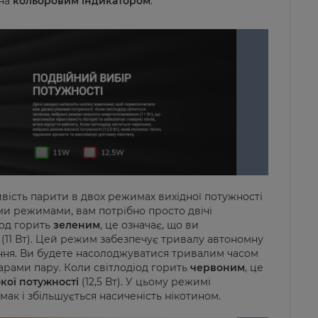
на
кольоровим індикатором
.
ість парити в двох режимах вихідної потужності
и режимами, вам потрібно просто двічі
іод горить
зеленим
, це означає, що ви
(11 Вт). Цей режим забезпечує тривалу автономну
ріння. Ви будете насолоджуватися тривалим часом
рами пару. Коли світлодіод горить
червоним
, це
кої потужності
(12,5 Вт). У цьому режимі
ак і збільшується насиченість нікотином.