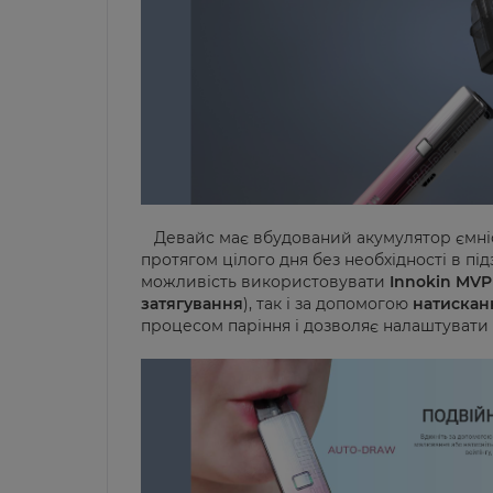
Девайс має вбудований акумулятор ємн
протягом цілого дня без необхідності в п
можливість використовувати
Innokin MV
затягування
), так і за допомогою
натисканн
процесом паріння і дозволяє налаштувати й