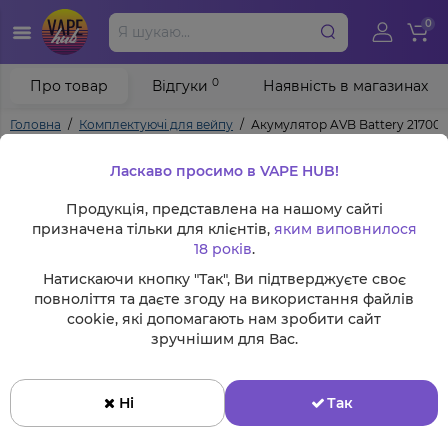
0
0
Про товар
Відгуки
Наявність в магазинах
Головна
Комплектуючі для вейпу
Акумулятор AVB Battery 21700
Ласкаво просимо в VAPE HUB!
Продукція, представлена на нашому сайті
призначена тільки для клієнтів,
яким виповнилося
18 років
.
Натискаючи кнопку "Так", Ви підтверджуєте своє
повноліття та даєте згоду на використання файлів
cookie, які допомагають нам зробити сайт
зручнішим для Вас.
Ні
Так