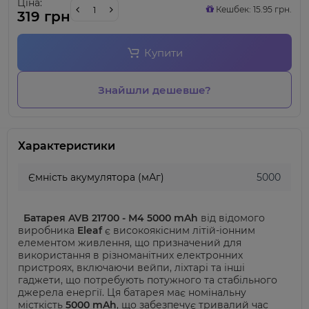
Ціна:
Кешбек: 15.95 грн.
319 грн
Купити
Знайшли дешевше?
Характеристики
Ємність акумулятора (мАг)
5000
Батарея AVB 21700 - М4 5000 mAh
від відомого
виробника
Eleaf
є високоякісним літій-іонним
елементом живлення, що призначений для
використання в різноманітних електронних
пристроях, включаючи вейпи, ліхтарі та інші
гаджети, що потребують потужного та стабільного
джерела енергії.
Ця батарея має номінальну
місткість
5000 mAh
, що забезпечує тривалий час