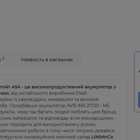
0
и
Наявність в магазинах
0mAh 45A - це високопродуктивний акумулятор з
ачею
, від китайського виробника Eleaf.
дяки їх самовіддачі, інноваціям та високій
себе. Придбавши акумулятор AVB INR 21700 - M5
уміти, чому так багато людей люблять цей бренд.
сних матеріалів та відповідає всім міжнародним
ьно підходить для використання у різних
автономної роботи в тому числі потужні девайси
товується інноваційний хімічний склад
LiNiMnCo