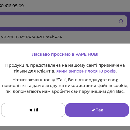
50 416 95 09
INR 21700 - M5 P42A 4200mAh 45A
Акумулятор AVB IN
Ласкаво просимо в VAPE HUB!
4200mAh 45A
Продукція, представлена на нашому сайті призначена
тільки для клієнтів,
яким виповнилося 18 років
.
Натискаючи кнопку "Так", Ви підтверджуєте своє
повноліття та даєте згоду на використання файлів cookie,
які допомагають нам зробити сайт зручнішим для Вас.
Ціна:
320 грн
Ні
Так
Купити