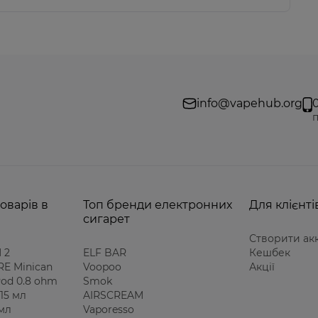
info@vapehub.org
п
оварів в
Топ бренди електронних
Для клієнті
сигарет
Створити ак
 2
ELF BAR
Кешбек
E Minican
Voopoo
Акції
 Pod 0.8 ohm
Smok
15 мл
AIRSCREAM
 мл
Vaporesso