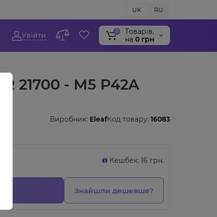
UK
RU
Tоварів,
0
Увійти
на
0 грн
R 21700 - M5 P42A
Виробник:
Eleaf
Код товару:
16083
Кешбек: 16 грн.
Знайшли дешевше?