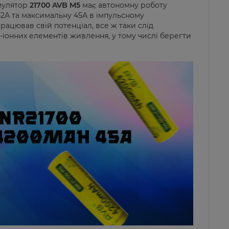
умулятор
21700 AVB M5
має автономну роботу
42А та максимальну 45А в імпульсному
ацював свій потенціал, все ж таки слід
іонних елементів живлення, у тому числі берегти