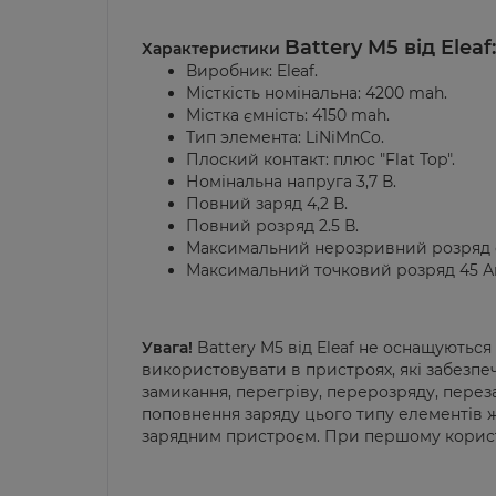
Battery M5 від Eleaf:
Характеристики
Виробник:
Eleaf.
Місткість номінальна: 4200
mah.
Містка ємність: 4150
mah.
Тип элемента:
LiNiMnCo.
Плоский контакт:
плюс "Flat Top".
Номінальна напруга 3,7 В.
Повний заряд 4,2 В.
Повний розряд 2.5 В.
Максимальний нерозривний розряд 
Максимальний точковий розряд 45 А
Увага!
Battery M5 від Eleaf не оснащуються
використовувати в пристроях, які забезпеч
замикання, перегріву, перерозряду, перез
поповнення заряду цього типу елементів
зарядним пристроєм. При першому користу