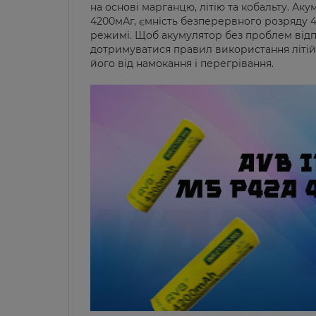
на основі марганцю, літію та кобальту. Ак
4200мАг, ємність безперервного розряду 
режимі.
Щоб акумулятор без проблем відпр
дотримуватися правил використання літій-
його від намокання і перегрівання.