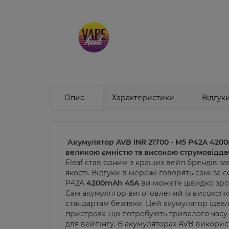
Опис
Характеристики
Відгук
Акумулятор AVB INR 21700 - M5 P42A 420
великою ємністю та високою струмовідд
Eleaf
став одним з кращих вейп брендів зав
якості.
Відгуки в мережі говорять самі за 
P42A
4200mAh 45A
ви можете швидко зроз
Сам акумулятор виготовлений із високоякі
стандартам безпеки. Цей акумулятор ідеал
пристроях, що потребують тривалого часу 
для вейпінгу.
В акумуляторах AVB викорис