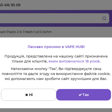
50 416 95 09
nt Pasito 2 K-1 Mesh Coil 0.3ohm
Випаровувач Smoan
Ласкаво просимо в VAPE HUB!
Coil 0.3ohm
Продукція, представлена на нашому сайті призначена
тільки для клієнтів,
яким виповнилося 18 років
.
Натискаючи кнопку "Так", Ви підтверджуєте своє
повноліття та даєте згоду на використання файлів cookie,
які допомагають нам зробити сайт зручнішим для Вас.
Ціна:
95 грн
Ні
Так
Немає в наявності