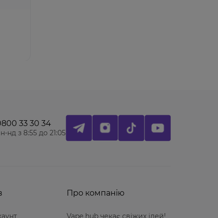
0800 33 30 34
н-нд з 8:55 до 21:05
в
Про компанію
каунт
Vape hub чекає свіжих ідей!