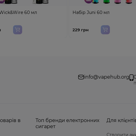
Wick&Wire 60 мл
Набір Juni 60 мл
н
229 грн
info@vapehub.org
п
оварів в
Топ бренди електронних
Для клієнті
сигарет
Створити ак