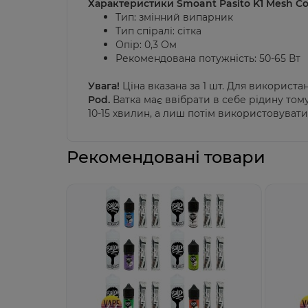
Характеристики Smoant Pasito K1 Mesh Coi
Тип: змінний випарник
Тип спіралі: сітка
Опір: 0,3 Ом
Рекомендована потужність: 50-65 Вт
Увага!
Ціна вказана за 1 шт.
Для використа
Pod
.
В
ат
ка має ввібрати в себе рідину то
10-15 хвилин, а лиш потім використовуват
Рекомендовані товари