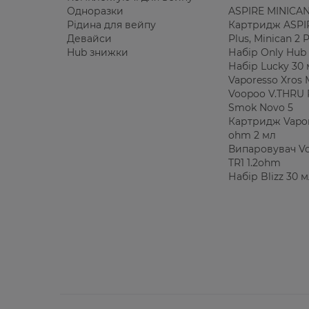
Одноразки
ASPIRE MINICAN
Рідина для вейпу
Картридж ASPIR
Девайси
Plus, Minican 2
Hub знижки
Набір Only Hub 
Набір Lucky 30
Vaporesso Xros 
Voopoo V.THRU 
Smok Novo 5
Картридж Vapor
ohm 2 мл
Випаровувач V
TR1 1.2ohm
Набір Blizz 30 