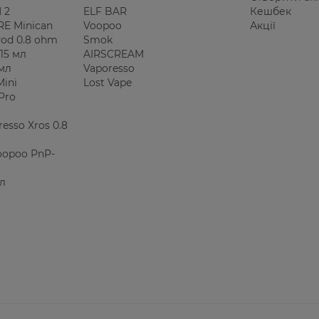
 2
ELF BAR
Кешбек
E Minican
Voopoo
Акції
 Pod 0.8 ohm
Smok
15 мл
AIRSCREAM
 мл
Vaporesso
Mini
Lost Vape
Pro
esso Xros 0.8
oopoo PnP-
мл