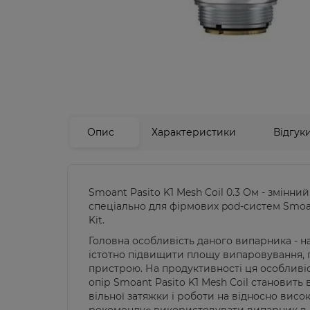
Опис
Характеристики
Відгук
Smoant Pasito K1 Mesh Coil 0.3 Ом - змінн
спеціально для фірмових pod-систем Smoan
Kit.
Головна особливість даного випарника - на
істотно підвищити площу випаровування,
пристрою. На продуктивності ця особливіс
опір Smoant Pasito K1 Mesh Coil становить 
вільної затяжки і роботи на відносно висо