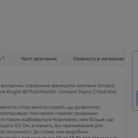
0
и
Часті запитання
Наявність в магазинах
ий випарник, створений фахівцями компанії Smoant
t Knight 80 Pod Mod Kit і Smoant Pasito 2 Pod Mod
явність сітки замість спіралі, що дозволило
 поліпшивши тим самим смакові показники
ть також відбивається позитивно, тим більше, що
всього 0,3 Ом, а значить, він призначений для
кій потужності. До слова, сам виробник