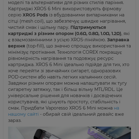
моделі та альтернативи для різних стилів паріння.
Картриджі XROS 6 Mini використовують фірмову
серію
XROS Pods
із вбудованими випарниками на
сітці (mesh coil), що забезпечує швидке нагрівання,
чистий смак і щільну пару.
Підтримуються
картриджі з різним опором
(0.6Ω, 0.8Ω, 1.0Ω, 1.2Ω)
, які
є взаємозамінними з усією XROS-лінійкою.
Заправка
верхня
(top-fill), що значно спрощує використання та
мінімізує протікання. Технологія COREX покращує
рівномірність нагрівання та подовжує ресурс
картриджа. XROS 6 Mini ідеально підійде для тих, хто
хоче перейти зі звичайних сигарет, одноразових
POD-систем або навіть легких кальянних сесій.
Завдяки різним опорам можна налаштувати як тугу
сигаретну затяжку, так і більш вільну MTL/RDL. Це
універсальне рішення для новачків і досвідчених
користувачів, які цінують простоту, стабільність і
смак. Придбати Vaporesso XROS 6 Mini можна
на
нашому сайті
- обирай свій ідеальний девайс вже
зараз.