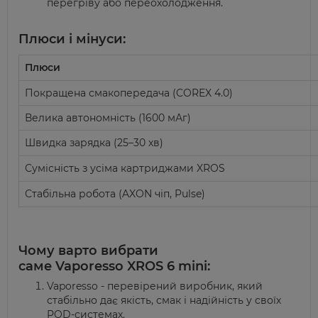
перегріву або переохолодження
.
Плюси і мінуси:
Плюси
Покращена
смакопередача
(COREX 4.0)
Велика автономність (1600
мАг
)
Швидка зарядка (25–30 хв)
Сумісність з усіма картриджами XROS
Стабільна робота (AXON чіп,
Pulse
)
Чому варто вибрати
саме
Vaporesso
XROS 6 mini:
Vaporesso
- перевірений виробник, який
стабільно дає якість, смак і надійність у своїх
POD-системах.