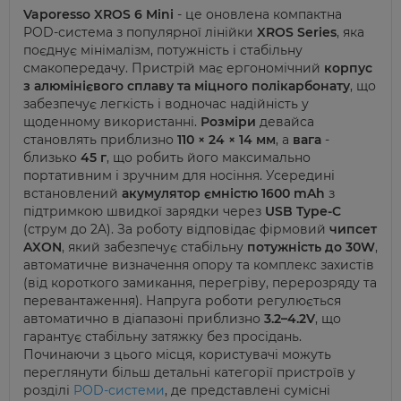
Vaporesso XROS 6 Mini
- це оновлена компактна
POD-система з популярної лінійки
XROS Series
, яка
поєднує мінімалізм, потужність і стабільну
смакопередачу. Пристрій має ергономічний
корпус
з алюмінієвого сплаву та міцного полікарбонату
, що
забезпечує легкість і водночас надійність у
щоденному використанні.
Розміри
девайса
становлять приблизно
110 × 24 × 14 мм
, а
вага
-
близько
45 г
, що робить його максимально
портативним і зручним для носіння. Усередині
встановлений
акумулятор ємністю
1600 mAh
з
підтримкою швидкої зарядки через
USB Type-C
(струм до 2A). За роботу відповідає фірмовий
чипсет
AXON
, який забезпечує стабільну
потужність до 30W
,
автоматичне визначення опору та комплекс захистів
(від короткого замикання, перегріву, перерозряду та
перевантаження). Напруга роботи регулюється
автоматично в діапазоні приблизно
3.2–4.2V
, що
гарантує стабільну затяжку без просідань.
Починаючи з цього місця, користувачі можуть
переглянути більш детальні категорії пристроїв у
розділі
POD-системи
, де представлені сумісні