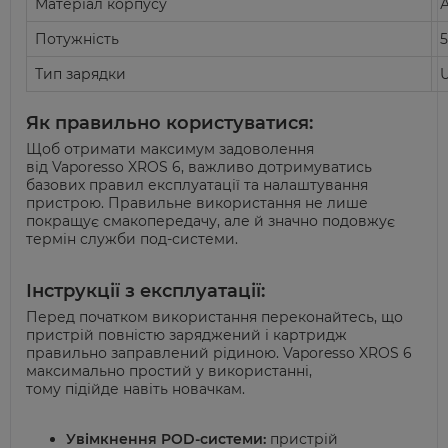
Матеріал корпусу
Потужність
5
Тип зарядки
Як правильно користуватися:
Щоб отримати максимум задоволення
від
Vaporesso
XROS 6, важливо дотримуватись
базових правил експлуатації та налаштування
пристрою. Правильне використання не лише
покращує
смакопередачу
, але й значно подовжує
термін служби
под
-системи.
Інструкції з експлуатації:
Перед початком використання переконайтесь, що
пристрій повністю заряджений і картридж
правильно заправлений рідиною.
Vaporesso
XROS 6
максимально простий у використанні,
тому
підійде
навіть новачкам
.
Увімкнення POD-системи:
пристрій