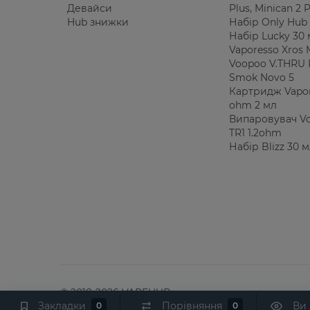
Девайси
Plus, Minican 2
Hub знижки
Набір Only Hub 
Набір Lucky 30
Vaporesso Xros 
Voopoo V.THRU 
Smok Novo 5
Картридж Vapor
ohm 2 мл
Випаровувач V
TR1 1.2ohm
Набір Blizz 30 
© 2018-2026 VAPEHUB
Закладки
Порівняння
Ви
0
0