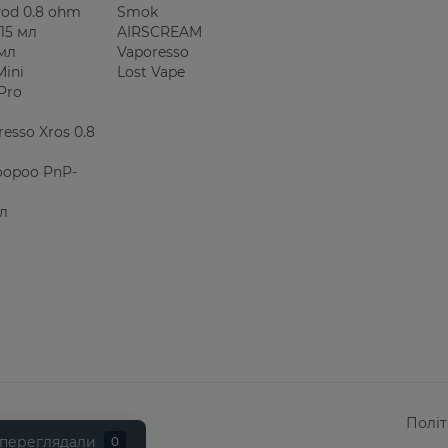
 Pod 0.8 ohm
Smok
15 мл
AIRSCREAM
 мл
Vaporesso
Mini
Lost Vape
Pro
esso Xros 0.8
oopoo PnP-
мл
Політ
 переглядали
0