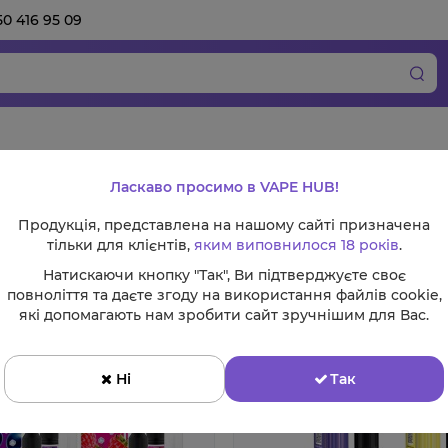
50 416 95 09
Ласкаво просимо в VAPE HUB!
Продукція, представлена на нашому сайті призначена
тільки для клієнтів,
яким виповнилося 18 років
.
Натискаючи кнопку "Так", Ви підтверджуєте своє
повноліття та даєте згоду на використання файлів cookie,
які допомагають нам зробити сайт зручнішим для Вас.
Ні
Так