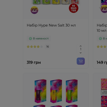
Набір Hype New Salt 30 мл
Набір
10 мл
В наявності
В 
16
319 грн
149 