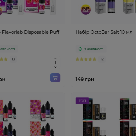
 Flavorlab Disposable Puff
Набір OctoBar Salt 10 мл
наявності
В наявності
13
12
грн
149 грн
ТОП