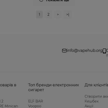
Показати ще
1
2
>
>|
info@vapehub.org
п
оварів в
Топ бренди електронних
Для клієнті
сигарет
Створити ак
 2
ELF BAR
Кешбек
E Minican
Voopoo
Акції