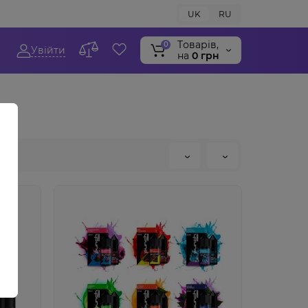
UK
RU
Tоварів,
0
Увійти
на
0 грн