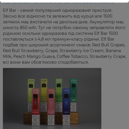
Одноразова Pod система Elf Bar 1500 puffs 5% 850маг
Elf Bar - самий популярний одноразовий пристрій.
Звісно все відносно та залежить від курця але 1500
затяжок має вистачити на декілька днів. Акумулятор має
ємність 850 мАг. Тут не потрібно самому заправляти його
рідиною оскільки одноразова під система Elf Bar 1500
поставляється з 4,8 мл преміум-класу рідини. Elf Bar
подбав про широкий асортимент смаків: Red Bull Grapes,
Red Bull Strawberry, Grape, Strawberry Ice Cream, Banana
Milk, Peach Mango Guava, Coffee Tobacco, Strawberry Grape,
всі вони вам обов'язково сподобаються.