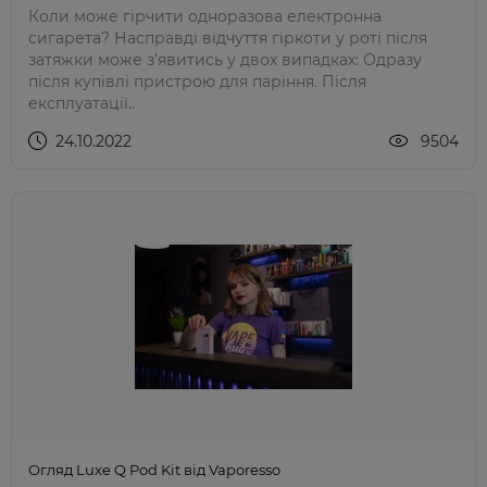
Коли може гірчити одноразова електронна
сигарета? Насправді відчуття гіркоти у роті після
затяжки може з’явитись у двох випадках: Одразу
після купівлі пристрою для паріння. Після
експлуатації..
24.10.2022
9504
Огляд Luxe Q Pod Kit від Vaporesso