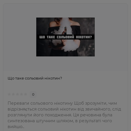
Що таке сольовий нікотин?
0
Переваги сольового нікотину Щоб зрозуміти, чим
відрізняється сольовий нікотин від звичайного, слід
розглянути його походження. Ця речовина була
синтезована штучним шляхом, в результаті чого
вийшо..