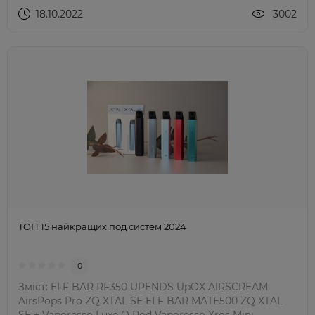
18.10.2022
3002
TOП 15 найкращих под систем 2024
0
Зміст: ELF BAR RF350 UPENDS UpOX AIRSCREAM
AirsPops Pro ZQ XTAL SE ELF BAR MATE500 ZQ XTAL
SE + Vaporesso Luxe Q Pod Vaporesso Xros Mini